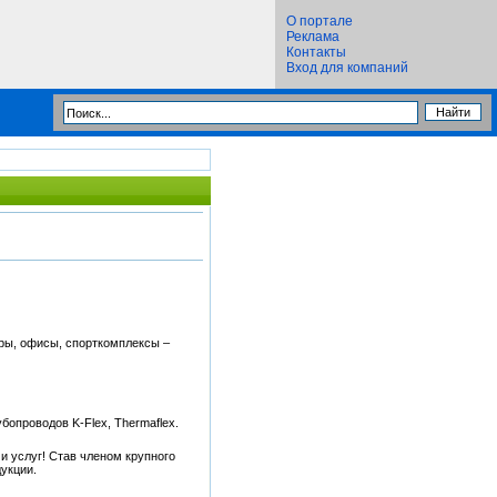
О портале
Реклама
Контакты
Вход для компаний
ры, офисы, спорткомплексы –
опроводов K-Flex, Thermaflex.
 услуг! Став членом крупного
укции.