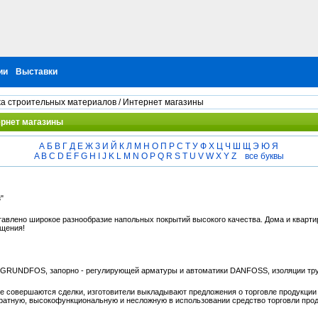
ии
Выставки
а строительных материалов
/ Интернет магазины
ернет магазины
А
Б
В
Г
Д
Е
Ж
З
И
Й
К
Л
М
Н
О
П
Р
С
Т
У
Ф
Х
Ц
Ч
Ш
Щ
Э
Ю
Я
A
B
C
D
E
F
G
H
I
J
K
L
M
N
O
P
Q
R
S
T
U
V
W
X
Y
Z
все буквы
"
тавлено широкое разнообразие напольных покрытий высокого качества. Дома и кварти
ещения!
 GRUNDFOS, запорно - регулирующей арматуры и автоматики DANFOSS, изоляции труб
 совершаются сделки, изготовители выкладывают предложения о торговле продукции и
тратную, высокофункциональную и несложную в использовании средство торговли прод