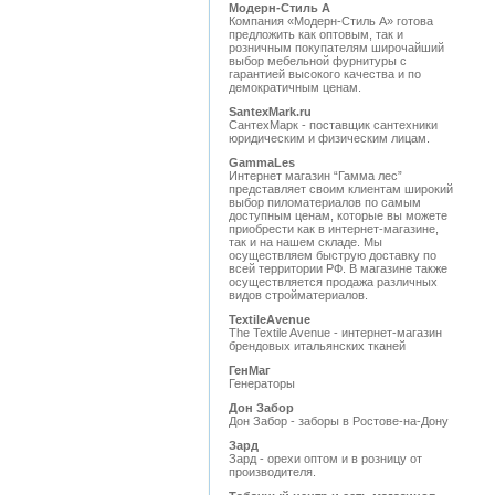
Модерн-Стиль А
Компания «Модерн-Стиль А» готова
предложить как оптовым, так и
розничным покупателям широчайший
выбор мебельной фурнитуры с
гарантией высокого качества и по
демократичным ценам.
SantexMark.ru
СантехМарк - поставщик сантехники
юридическим и физическим лицам.
GammaLes
Интернет магазин “Гамма лес”
представляет своим клиентам широкий
выбор пиломатериалов по самым
доступным ценам, которые вы можете
приобрести как в интернет-магазине,
так и на нашем складе. Мы
осуществляем быструю доставку по
всей территории РФ. В магазине также
осуществляется продажа различных
видов стройматериалов.
TextileAvenue
The Textile Avenue - интернет-магазин
брендовых итальянских тканей
ГенМаг
Генераторы
Дон Забор
Дон Забор - заборы в Ростове-на-Дону
Зард
Зард - орехи оптом и в розницу от
производителя.