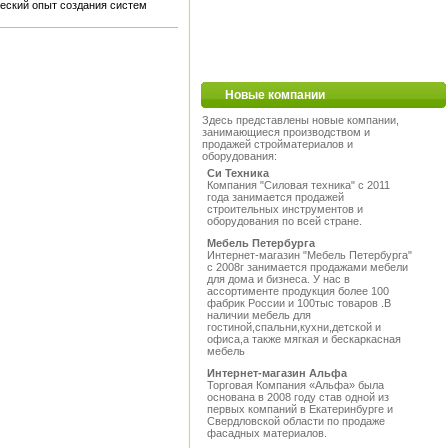
еский опыт создания систем
Новые компании
Здесь представлены новые компании,
занимающиеся производством и
продажей стройматериалов и
оборудования:
Си Техника
Компания "Силовая техника" с 2011
года занимается продажей
строительных инструментов и
оборудования по всей стране.
Мебель Петербурга
Интернет-магазин "Мебель Петербурга"
с 2008г занимается продажами мебели
для дома и бизнеса. У нас в
ассортименте продукция более 100
фабрик России и 100тыс товаров .В
наличии мебель для
гостиной,спальни,кухни,детской и
офиса,а также мягкая и бескаркасная
мебель
Интернет-магазин Альфа
Торговая Компания «Альфа» была
основана в 2008 году став одной из
первых компаний в Екатеринбурге и
Свердловской области по продаже
фасадных материалов.