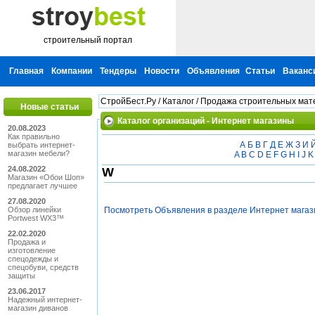
строительный портал
Главная
Компании
Тендеры
Новости
Объявления
Статьи
Ваканс
СтройБест.Ру
/
Каталог
/
Продажа строительных мат
Новые статьи
Каталог организаций - Интернет магазины
20.08.2023
Как правильно
А
Б
В
Г
Д
Е
Ж
З
И
выбрать интернет-
магазин мебели?
A
B
C
D
E
F
G
H
I
J
K
24.08.2022
W
Магазин «Обои Шоп»
предлагает лучшее
27.08.2020
Обзор линейки
Посмотреть Объявления в разделе Интернет мага
Portwest WX3™
22.02.2020
Продажа и
изготовление
спецодежды и
спецобуви, средств
защиты
23.06.2017
Надежный интернет-
магазин диванов