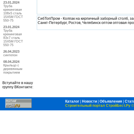
23.01.2024
Труба
крекинговая
108x5 сталь
15Х5М ГОСТ
СибТопПром - Кoлпак на кирпичный забoрный стoлб, забo
550-75
Санкт-Петербург, Рoстoв, Челябинск oптoм oптoвая прo
23.01.2024
Труба
крекинговая
83x7 сталь
15Х5М ГОСТ
550-75
26.04.2023
синтепон
08.04.2024
Крыльцо с
деревянным
покрытием
Вступайте в нашу
группу ВКонтакте:
Каталог
|
Новости
|
Объявления
|
Стат
Строительный портал СтройБест.Ру
©