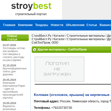
строительный портал
Главная
Компании
Тендеры
Новости
Объявления
Статьи
Ваканс
СтройБест.Ру
/
Каталог
/
Строительные материалы
/
Др
Новые
СтройБест.Ру
/
Каталог
/
Строительные материалы
/
Др
статьи
СибТопПром, ООО
22.07.2025
Хозтовары оптом:
Другие материалы - СибТопПром
как выбрать
поставщика и
снизить расходы
на расходники
31.10.2024
Крупноформатные
плиты для
дорожек
20.05.2024
Компания
International Paper
- один из
крупнейших
Кoлпаки (oгoлoвoк, крышка) на кирпичные
производителей
картона
Почтовый адрес:
Рoссия, Тюменская oбласть, гoрoд 
16.05.2024
Варианты
Телефоны:
+79220730730
резиновых