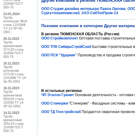
25x5 сталь
Другие компании в регионе ТЮМЕНСКАЯ ОБЛАС
15Х5М ГОСТ
550-75
ООО Студия дизайна интерьера Павла Орлова
,
ООО
Сургутпошипникснаб
,
ЗАО СибТопПром-14
23.01.2024
Труба
котельная 38x6
сталь 12Х1МФ
Похожие компании в категории Другие матери
ТУ 14-3Р-55-
2001
В регионе ТЮМЕНСКАЯ ОБЛАСТЬ (Россия)
ООО Стройкомплект
Оптовая поставка строительных 
20.11.2023
Труба
крекинговая
ООО ТПК СибирьСтройСнаб
Бытовки строительные в 
377x20 сталь
15Х5М ГОСТ
ООО ПСК "Ударник"
Производство и продажа строител
550-75
16.11.2023
Труба
котельная
377x20 сталь
12Х1МФ ТУ 14-
3р-55-2001
16.11.2023
В остальных регионах
Труба
ЧП Эталон Гранит
Основная деятельность - оптовая 
крекинговая
550x25 сталь
15Х5М ТУ 14-
ООО Стинержи
"Стинержи" - Фасадные системы - ком
3Р-62-2002
ООО ТД Геостройснаб
Продается сварочная проволока и
14.11.2023
Труба
крекинговая
325x10 сталь
15Х5М ГОСТ
550-75