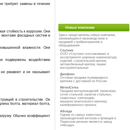
не требуют замены в течение
Новые компании
ая стойкость к коррозии. Они
Здесь представлены новые компании,
и монтаже фасадных систем и
занимающиеся производством и
продажей стройматериалов и
оборудования:
повышенной влажности. Они
Спутник
ООО «Спутник» изготавливает в
ассортименте широкую номенклатуру
ые подвержены воздействию
изделий: строительный крепеж,
автомобильный крепеж, ящики
инструментальные
 не ржавеют и не оказывают
Динфикс
Оптовая продажа полиамидного
крепежа с доставкой по России
МетизСетка
Продажа металлоизделий: проволоки,
сетки стальной, канатов стальных,
сварочных электродов,
трукций в строительстве. Он
машиностроительного крепежа,
длина болта, материал болта,
калиброванного проката.
Абсида
Одним из самых известных
агрузку. Обычно коэффициент
производителей метизов и фланцев в
Пермском регионе является завод
«Абсида».