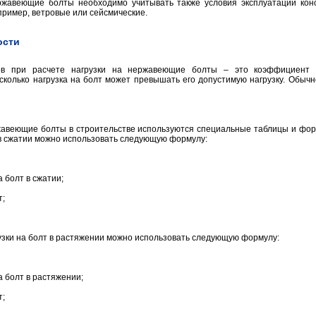
ржавеющие болты необходимо учитывать также условия эксплуатации кон
пример, ветровые или сейсмические.
ости
в при расчете нагрузки на нержавеющие болты – это коэффициент 
сколько нагрузка на болт может превышать его допустимую нагрузку. Обыч
ржавеющие болты в строительстве используются специальные таблицы и фор
 в сжатии можно использовать следующую формулу:
а болт в сжатии;
т;
узки на болт в растяжении можно использовать следующую формулу:
а болт в растяжении;
т;