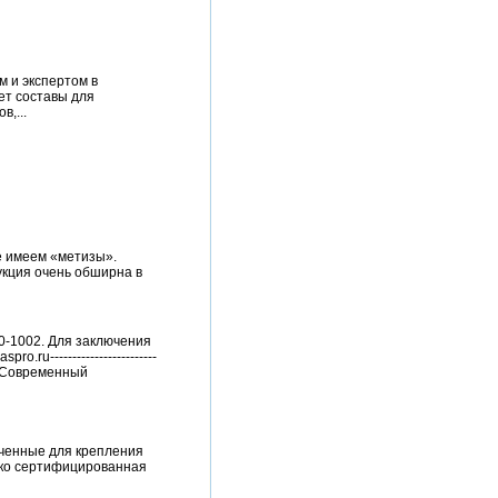
м и экспертом в
ет составы для
,...
е имеем «метизы».
кция очень обширна в
0-1002. Для заключения
u------------------------
ия)Современный
аченные для крепления
ько сертифицированная