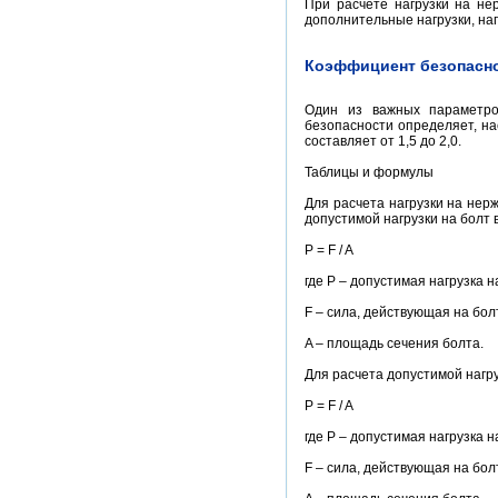
При расчете нагрузки на не
дополнительные нагрузки, на
Коэффициент безопасн
Один из важных параметро
безопасности определяет, на
составляет от 1,5 до 2,0.
Таблицы и формулы
Для расчета нагрузки на не
допустимой нагрузки на болт
P = F / A
где P – допустимая нагрузка н
F – сила, действующая на бол
A – площадь сечения болта.
Для расчета допустимой нагр
P = F / A
где P – допустимая нагрузка н
F – сила, действующая на бол