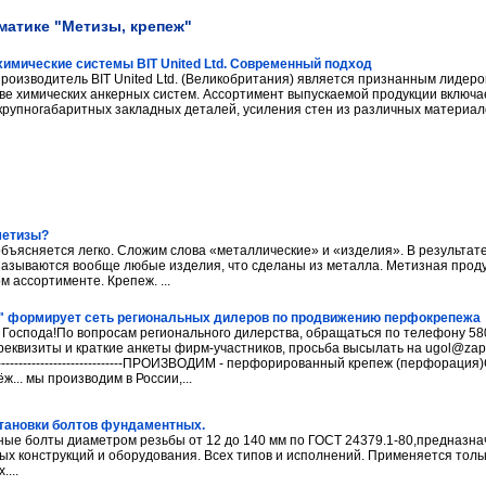
матике "Метизы, крепеж"
имические системы BIT United Ltd. Современный подход
роизводитель BIT United Ltd. (Великобритания) является признанным лидеро
ве химических анкерных систем. Ассортимент выпускаемой продукции включа
крупногабаритных закладных деталей, усиления стен из различных материалов
метизы?
объясняется легко. Сложим слова «металлические» и «изделия». В результат
азываются вообще любые изделия, что сделаны из металла. Метизная проду
 ассортименте. Крепеж. ...
" формирует сеть региональных дилеров по продвижению перфокрепежа
Господа!По вопросам регионального дилерства, обращаться по телефону 58
реквизиты и краткие анкеты фирм-участников, просьба высылать на ugol@zapaspro.r
----------------------------------ПРОИЗВОДИМ - перфорированный крепеж (перфорац
... мы производим в России,...
тановки болтов фундаментных.
ые болты диаметром резьбы от 12 до 140 мм по ГОСТ 24379.1-80,предназн
ых конструкций и оборудования. Всех типов и исполнений. Применяется тол
....