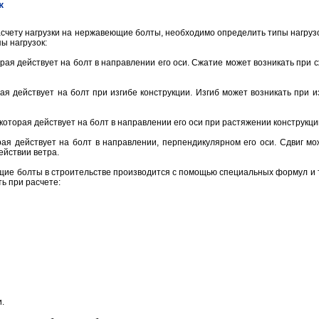
к
асчету нагрузки на нержавеющие болты, необходимо определить типы нагрузо
ы нагрузок:
торая действует на болт в направлении его оси. Сжатие может возникать при 
орая действует на болт при изгибе конструкции. Изгиб может возникать при
, которая действует на болт в направлении его оси при растяжении конструкци
торая действует на болт в направлении, перпендикулярном его оси. Сдвиг м
ействии ветра.
щие болты в строительстве производится с помощью специальных формул и 
ь при расчете:
.