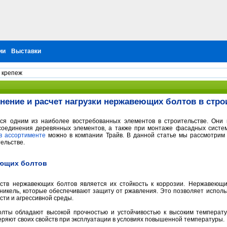
ии
Выставки
 крепеж
нение и расчет нагрузки нержавеющих болтов в стро
я одним из наиболее востребованных элементов в строительстве. Они 
 соединения деревянных элементов, а также при монтаже фасадных систем
в ассортименте
можно в компании Трайв. В данной статье мы рассмотрим
ельстве.
ющих болтов
ств нержавеющих болтов является их стойкость к коррозии. Нержавеющи
 никель, которые обеспечивают защиту от ржавления. Это позволяет испол
ти и агрессивной среды.
лты обладают высокой прочностью и устойчивостью к высоким температу
теряют своих свойств при эксплуатации в условиях повышенной температуры.