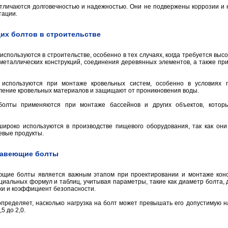
личаются долговечностью и надежностью. Они не подвержены коррозии и 
тации.
х болтов в строительстве
ользуются в строительстве, особенно в тех случаях, когда требуется высок
металлических конструкций, соединения деревянных элементов, а также пр
используются при монтаже кровельных систем, особенно в условиях 
ление кровельных материалов и защищают от проникновения воды.
болты применяются при монтаже бассейнов и других объектов, котор
роко используются в производстве пищевого оборудования, так как они
евые продукты.
ржавеющие болты
ющие болты является важным этапом при проектировании и монтаже конс
иальных формул и таблиц, учитывая параметры, такие как диаметр болта, 
зки и коэффициент безопасности.
пределяет, насколько нагрузка на болт может превышать его допустимую н
5 до 2,0.