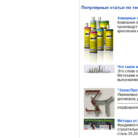
Популярные статьи по те
Анкерные х
Компания-п
производст
крепления 
Что такое 
Это слово 
Метизами н
выпускаемом
"ЗапасПро
Уважаемые 
договоров, 
-----------
перфокрепёж
Методы ус
Фундаментн
строительн
сталь 35,35х