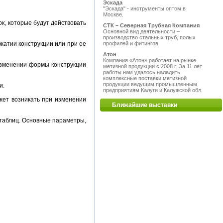
Эскада
"Эскада" - инструменты оптом в
Москве.
к, которые будут действовать
СТК – Северная Трубная Компания
Основной вид деятельности –
производство стальных труб, полых
профилей и фитингов.
сжатии конструкции или при ее
Атон
Компания «Атон» работает на рынке
 изменении формы конструкции
метизной продукции с 2008 г. За 11 лет
работы нам удалось наладить
комплексные поставки метизной
продукции ведущим промышленным
и.
предприятиям Калуги и Калужской обл.
ожет возникать при изменении
Ближайшие выставки
таблиц. Основные параметры,