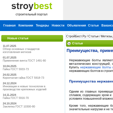
строительный портал
Главная
Компании
Тендеры
Новости
Объявления
Статьи
Ваканс
СтройБест.Ру
/
Статьи
/
Метизы,
Новые статьи
Статьи
11.07.2025
Обзор основных стандартов
Преимущества, приме
изготовления метизов
01.07.2025
Нержавеющие болты являютс
Применение винта ГОСТ 1491-80
металлических конструкций,
10.04.2025
Купить
нержавеющие болты 
Гайка ГОСТ 5933-73
нержавеющих болтов в строит
24.02.2025
Корончатая гайка ГОСТ 5918-73
Преимущества нержаве
24.12.2024
Инновации и новые технологии в
производстве крепежных изделий
Одним из главных преимуще
сплавов, содержащих хром и
14.11.2024
Гайка ГОСТ 5916-70
условиях повышенной влажнос
24.10.2024
Кроме того, нержавеющие бо
Заклепка ГОСТ 10300-80
значительные нагрузки и не 