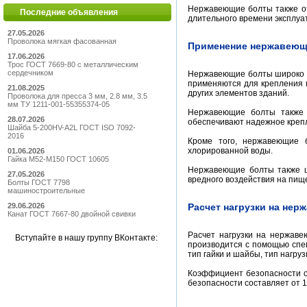
Нержавеющие болты также от
Последние объявления
длительного времени эксплуа
27.05.2026
Проволока мягкая фасованная
Применение нержавеющи
17.06.2026
Трос ГОСТ 7669-80 с металлическим
сердечником
Нержавеющие болты широко исп
применяются для крепления 
21.08.2025
других элементов зданий.
Проволока для пресса 3 мм, 2.8 мм, 3.5
мм ТУ 1211-001-55355374-05
Нержавеющие болты также 
28.07.2026
обеспечивают надежное креп
Шайба 5-200HV-А2L ГОСТ ISO 7092-
2016
Кроме того, нержавеющие 
хлорированной воды.
01.06.2026
Гайка М52-М150 ГОСТ 10605
Нержавеющие болты также ши
27.05.2026
вредного воздействия на пищ
Болты ГОСТ 7798
машиностроительные
29.06.2026
Расчет нагрузки на не
Канат ГОСТ 7667-80 двойной свивки
Расчет нагрузки на нержаве
Вступайте в нашу группу ВКонтакте:
производится с помощью спец
тип гайки и шайбы, тип нагру
Коэффициент безопасности о
безопасности составляет от 1,