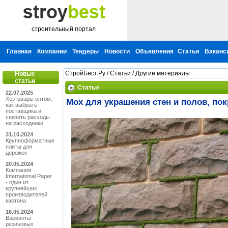
строительный портал
Главная
Компании
Тендеры
Новости
Объявления
Статьи
Ваканс
СтройБест.Ру
/
Статьи
/
Другие материалы
Новые
статьи
Статьи
22.07.2025
Хозтовары оптом:
Мох для украшения стен и полов, по
как выбрать
поставщика и
снизить расходы
на расходники
31.10.2024
Крупноформатные
плиты для
дорожек
20.05.2024
Компания
International Paper
- один из
крупнейших
производителей
картона
16.05.2024
Варианты
резиновых