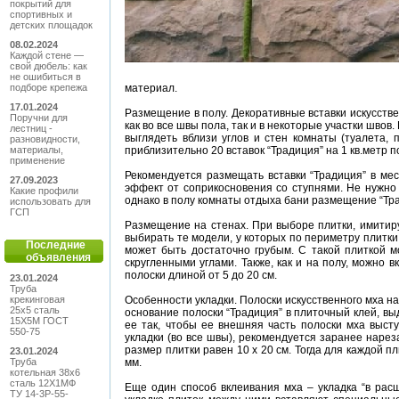
покрытий для
спортивных и
детских площадок
08.02.2024
Каждой стене —
свой дюбель: как
не ошибиться в
подборе крепежа
материал.
17.01.2024
Размещение в полу. Декоративные вставки искусстве
Поручни для
как во все швы пола, так и в некоторые участки шво
лестниц -
выглядеть вблизи углов и стен комнаты (туалета,
разновидности,
материалы,
приблизительно 20 вставок “Традиция” на 1 кв.метр 
применение
Рекомендуется размещать вставки “Традиция” в мес
27.09.2023
эффект от соприкосновения со ступнями. Не нужно 
Какие профили
однако в полу комнаты отдыха бани размещение “Тра
использовать для
ГСП
Размещение на стенах. При выборе плитки, имитир
выбирать те модели, у которых по периметру плитки
Последние
может быть достаточно грубым. С такой плиткой м
объявления
скругленными углами. Также, как и на полу, можно 
полоски длиной от 5 до 20 см.
23.01.2024
Труба
крекинговая
Особенности укладки. Полоски искусственного мха н
25x5 сталь
основание полоски “Традиция” в плиточный клей, в
15Х5М ГОСТ
ее так, чтобы ее внешняя часть полоски мха выст
550-75
укладки (во все швы), рекомендуется заранее нарез
размер плитки равен 10 х 20 см. Тогда для каждой п
23.01.2024
Труба
мм.
котельная 38x6
сталь 12Х1МФ
Еще один способ вклеивания мха – укладка “в расш
ТУ 14-3Р-55-