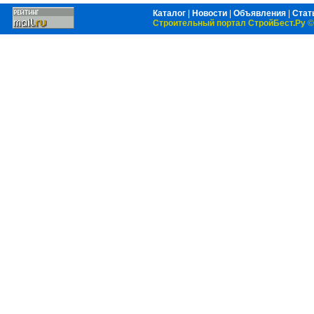
Каталог
|
Новости
|
Объявления
|
Стат
Строительный портал СтройБест.Ру
©