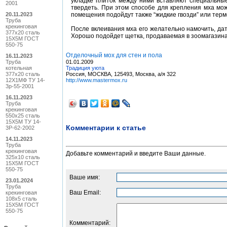
укладке плиток между ними вставляют специальные
2001
твердеть. При этом способе для крепления мха мож
20.11.2023
помещения подойдут также “жидкие гвозди” или терм
Труба
крекинговая
После вклеивания мха его желательно намочить, дат
377x20 сталь
Хорошо подойдет щетка, продаваемая в зоомагазин
15Х5М ГОСТ
550-75
Отделочный мох для стен и пола
16.11.2023
Труба
01.01.2009
котельная
Традиция уюта
377x20 сталь
Россия, МОСКВА, 125493, Москва, а/я 322
12Х1МФ ТУ 14-
http://www.mastermox.ru
3р-55-2001
16.11.2023
Труба
крекинговая
550x25 сталь
15Х5М ТУ 14-
Комментарии к статье
3Р-62-2002
14.11.2023
Труба
крекинговая
Добавьте комментарий и введите Ваши данные.
325x10 сталь
15Х5М ГОСТ
550-75
Ваше имя:
23.01.2024
Труба
Ваш Email:
крекинговая
108x5 сталь
15Х5М ГОСТ
550-75
Комментарий: