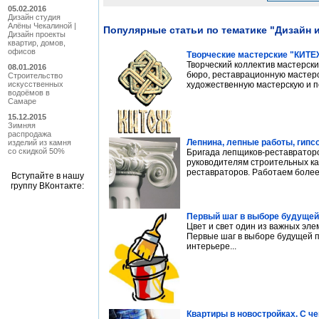
05.02.2016
Дизайн студия
Алёны Чекалиной |
Популярные статьи по тематике "Дизайн 
Дизайн проекты
квартир, домов,
офисов
Творческие мастерские "КИТЕ
Творческий коллектив мастерск
08.01.2016
бюро, реставрационную мастерс
Строительство
художественную мастерскую и по
искусственных
водоёмов в
Самаре
15.12.2015
Зимняя
распродажа
Лепнина, лепные работы, гипс
изделий из камня
со скидкой 50%
Бригада лепщиков-реставратор
руководителям строительных ка
реставраторов. Работаем более 
Вступайте в нашу
группу ВКонтакте:
Первый шаг в выборе будущей
Цвет и свет один из важных эле
Первые шаг в выборе будущей п
интерьере...
Квартиры в новостройках. С ч