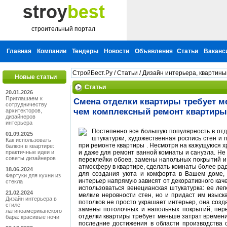
строительный портал
Главная
Компании
Тендеры
Новости
Объявления
Статьи
Ваканс
СтройБест.Ру
/
Статьи
/
Дизайн интерьера, квартин
Новые статьи
Статьи
20.01.2026
Приглашаем к
Смена отделки квартиры требует м
сотрудничеству
чем комплексный ремонт квартиры
архитекторов,
дизайнеров
интерьера
Постепенно все большую популярность в от
01.09.2025
штукатурки, художественная роспись стен и 
Как использовать
при ремонте квартиры . Несмотря на кажущуюся хр
балкон в квартире:
практичные идеи и
и даже для ремонт ванной комнаты и санузла. Не
советы дизайнеров
переклейки обоев, замены напольных покрытий 
атмосферу в квартире, сделать комнаты более ра
18.06.2024
для создания уюта и комфорта в Вашем доме, к
Фартуки для кухни из
интерьер напрямую зависят от декоративного каче
стекла
использоваться венецианская штукатурка: ее лег
21.02.2024
мелкие неровности стен, но и придаст им изыск
Дизайн интерьера в
потолков не просто украшает интерьер, она созд
стиле
замены потолочных и напольных покрытий, пер
латиноамериканского
отделки квартиры требует меньше затрат времени
бара: красивые ночи
последние достижения в области производства 