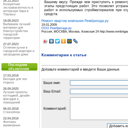
26.12.2023
Вашему вкусу. Прежде чем приступить к ремонт
Колоритная
этапы предстоящих работ. Это позволит устран
экстравагантность в
работ и используемых стройматериалов при отд
интерьере бара в
средств.
Тбилиси
18.08.2023
Ремонт квартир компания Рембригада.ру
Выбираем лучший
19.01.2009
материал для
ООО Рембригада.ру
благоустройства
Россия, МОСКВА, Москва. Азовская 24 http://www.rembrigad
городской
территории
27.07.2023
Отличия кухни в
городской квартире и
Комментарии к статье
загородном доме
Последние
объявления
Добавьте комментарий и введите Ваши данные.
17.03.2018
Беседки для зон
отдыха
Ваше имя:
26.09.2025
Ваш Email:
Лучшие проекты
коттеджей, дизайн
фасадов и
помещений
Комментарий:
06.02.2018
Cтеклоблок
22.04.2016
Фонтаны
мраморные