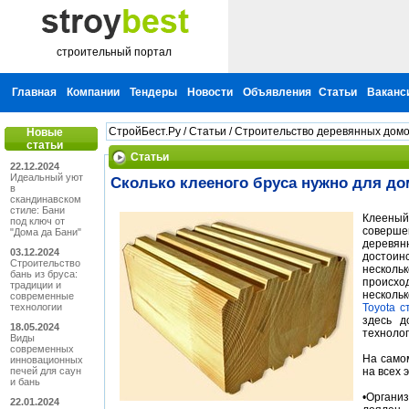
строительный портал
Главная
Компании
Тендеры
Новости
Объявления
Статьи
Ваканс
СтройБест.Ру
/
Статьи
/
Строительство деревянных домо
Новые
статьи
Статьи
22.12.2024
Идеальный уют
Сколько клееного бруса нужно для до
в
скандинавском
стиле: Бани
Клееный
под ключ от
соверше
"Дома да Бани"
деревя
03.12.2024
достоин
Строительство
несколь
бань из бруса:
происхо
традиции и
несколь
современные
технологии
Toyota с
здесь д
18.05.2024
техноло
Виды
современных
На самом
инновационных
печей для саун
на всех 
и бань
•Органи
22.01.2024