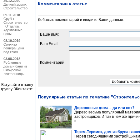
29.12.2020
Комментарии к статье
Дачный домик.
Строительство.
09.11.2018
Срубы.
Добавьте комментарий и введите Ваши данные.
Строительство
. Отделка.
Адекватные
цены.
Ваше имя:
08.10.2019
Ваш Email:
Соляная
пещера цена
под ключ
03.08.2018
Комментарий:
Рубленные
дома и бани из
Сибирской
лиственницы
Вступайте в нашу
группу ВКонтакте:
Популярные статьи по тематике "Строительс
Деревянные дома – да или нет?
Дерево весьма популярный материал
застройщиков. И так в чем же прич
и...
Терем-Теремок, дом из бруса ваш
Перед сегодняшними застройщиками