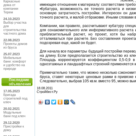
лоялен,
Каркасные
имеющее отношение к материалу: соответствие требов
дома от
компании
•Кубатура, возможность ее точного расчета и низк
Терем
основную затратность постройки. Интересен он даж
точного расчета, и малой отбраковке. Иными словами 
24.10.2023
Выбор участка
Компании, как правило, рассчитывают кубатуру спе
для
строительства
для ознакомительного или информативного расчета 
частного дома
приблизительный расчет, но проект, хотя бы наб
отталкиваться при расчете. Без составления проект
22.08.2023
подозревая еще, какой он будет.
Проекты домов
из бруса
Для начала все параметры будущей постройки перево
25.07.2023
на длину. Если предполагается строительство из кл
Мобильные
Площадь корректируется коэффициентом 0,5-0,9 в
бани: комфорт
одноэтажных и ландшафтных строений применяется коэ
и удобство на
природе
Примечательно также, что можно несколько сэкономит
бруса, ставят некоторые ценовые рамки в привязке к
Последние
Следовательно, выбрав 105 кв.м. вместо 95, можно выи
объявления
18.08.2011
17.05.2023
Стройбест.Ру
Бригада
строителей под
ключ
20.02.2021
Модульные
бани под ключ
29.12.2020
Пристройки к
дому