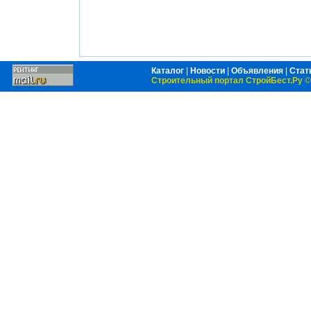
Каталог
|
Новости
|
Объявления
|
Стат
Строительный портал СтройБест.Ру
©