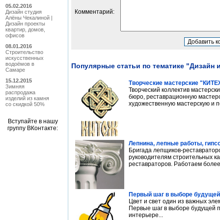
05.02.2016
Комментарий:
Дизайн студия
Алёны Чекалиной |
Дизайн проекты
квартир, домов,
офисов
08.01.2016
Строительство
искусственных
водоёмов в
Популярные статьи по тематике "Дизайн 
Самаре
15.12.2015
Творческие мастерские "КИТЕ
Зимняя
Творческий коллектив мастерск
распродажа
бюро, реставрационную мастерс
изделий из камня
художественную мастерскую и по
со скидкой 50%
Вступайте в нашу
группу ВКонтакте:
Лепнина, лепные работы, гипс
Бригада лепщиков-реставратор
руководителям строительных ка
реставраторов. Работаем более 
Первый шаг в выборе будущей
Цвет и свет один из важных эле
Первые шаг в выборе будущей п
интерьере...