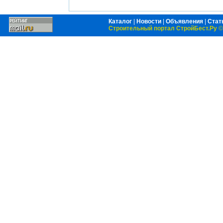
Каталог
|
Новости
|
Объявления
|
Стат
Строительный портал СтройБест.Ру
©