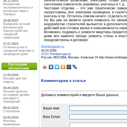
окончательной шпаклевки, электрика только ра
26.12.2023
Колоритная
сантехника (смесители, раковины, унитазы) и т. д.
экстравагантность в
Чистовая отделка – это уже практически заве
интерьере бара в
загрунтованы, вся электрика проведена, в туале
Тбилиси
унитазы и пр. Осталось совсем ничего: отделать п
Но Вы уже не можете ничего поменять по своему
18.08.2023
Выбираем лучший
недоработки строителей выльются в дополнитель
материал для
действий или готовое жилье и невозможность пер
благоустройства
Возможно, подумать о ремонте квартиры придется 
городской
доме все намного проще: ровнять стены и класт
территории
предусмотрены в договоре.
27.07.2023
Rembrigada.ru
Отличия кухни в
городской квартире и
05.04.2009
загородном доме
ООО Рембригада.ру
Россия, МОСКВА, Москва. Азовская 24 http://www.rembrigad
Последние
объявления
17.03.2018
Беседки для зон
Комментарии к статье
отдыха
26.09.2025
Лучшие проекты
Добавьте комментарий и введите Ваши данные.
коттеджей, дизайн
фасадов и
помещений
06.02.2018
Ваше имя:
Cтеклоблок
Ваш Email:
22.04.2016
Фонтаны
мраморные