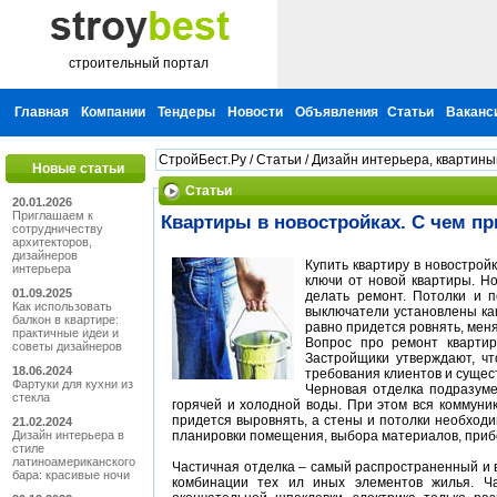
строительный портал
Главная
Компании
Тендеры
Новости
Объявления
Статьи
Ваканс
СтройБест.Ру
/
Статьи
/
Дизайн интерьера, квартин
Новые статьи
Статьи
20.01.2026
Приглашаем к
Квартиры в новостройках. С чем пр
сотрудничеству
архитекторов,
дизайнеров
Купить квартиру в новострой
интерьера
ключи от новой квартиры. Н
01.09.2025
делать ремонт. Потолки и 
Как использовать
выключатели установлены как
балкон в квартире:
равно придется ровнять, мен
практичные идеи и
Вопрос про ремонт квартир
советы дизайнеров
Застройщики утверждают, чт
18.06.2024
требования клиентов и сущест
Фартуки для кухни из
Черновая отделка подразуме
стекла
горячей и холодной воды. При этом вся коммуни
придется выровнять, а стены и потолки необходи
21.02.2024
Дизайн интерьера в
планировки помещения, выбора материалов, приборо
стиле
латиноамериканского
Частичная отделка – самый распространенный и 
бара: красивые ночи
комбинации тех ил иных элементов жилья. Ч