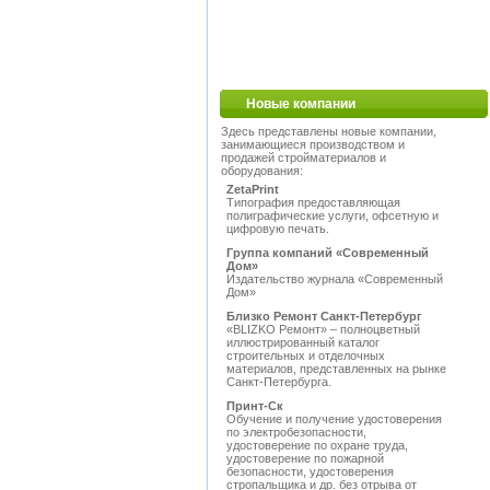
Новые компании
Здесь представлены новые компании,
занимающиеся производством и
продажей стройматериалов и
оборудования:
ZetaPrint
Типография предоставляющая
полиграфические услуги, офсетную и
цифровую печать.
Группа компаний «Современный
Дом»
Издательство журнала «Современный
Дом»
Близко Ремонт Санкт-Петербург
«BLIZKO Ремонт» – полноцветный
иллюстрированный каталог
строительных и отделочных
материалов, представленных на рынке
Санкт-Петербурга.
Принт-Ск
Обучение и получение удостоверения
по электробезопасности,
удостоверение по охране труда,
удостоверение по пожарной
безопасности, удостоверения
стропальщика и др. без отрыва от