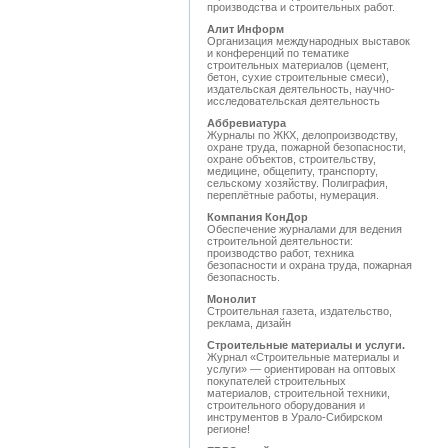
производства и строительных работ.
Алит Информ
Организация международных выставок
и конференций по тематике
строительных материалов (цемент,
бетон, сухие строительные смеси),
издательская деятельность, научно-
исследовательская деятельность
Аббревиатура
Журналы по ЖКХ, делопроизводству,
охране труда, пожарной безопасности,
охране объектов, строительству,
медицине, общепиту, транспорту,
сельскому хозяйству. Полиграфия,
переплётные работы, нумерация.
Компания КонДор
Обеспечение журналами для ведения
строительной деятельности:
производство работ, техника
безопасности и охрана труда, пожарная
безопасность.
Монолит
Строительная газета, издательство,
реклама, дизайн
Строительные материалы и услуги.
Журнал «Строительные материалы и
услуги» — ориентирован на оптовых
покупателей строительных
материалов, строительной техники,
строительного оборудования и
инструментов в Урало-Сибирском
регионе!