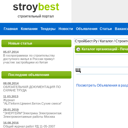
строительный портал
Главная
Компании
Тендеры
Новости
Объявления
Статьи
Ваканс
СтройБест.Ру
/
Каталог
/
Строит
Новые статьи
Каталог организаций - Пе
05.07.2014
В госпрограммах по строительству
доступного жилья в России примут
участие застройщики из Китая
Щ
Последние объявления
08.08.2014
Посмотреть Объявления в раз
ОБЯЗАТЕЛЬНАЯ ДОКУМЕНТАЦИЯ ПО
ОХРАНЕ ТРУДА
11.03.2013
Журнал
"ALITinform:Цемент.Бетон.Сухие смеси"
28.01.2019
"ЭНЕРГЕЙМ"Электрика Электромонтаж
Электромонтажные работы Москва
16.08.2016
Общий журнал работ РД 11-05-2007