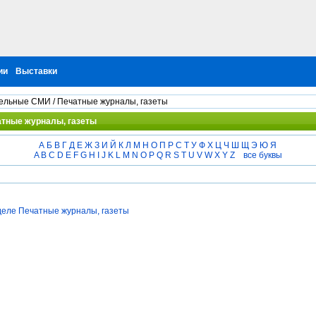
ии
Выставки
ельные СМИ
/ Печатные журналы, газеты
чатные журналы, газеты
А
Б
В
Г
Д
Е
Ж
З
И
Й
К
Л
М
Н
О
П
Р
С
Т
У
Ф
Х
Ц
Ч
Ш
Щ
Э
Ю
Я
A
B
C
D
E
F
G
H
I
J
K
L
M
N
O
P
Q
R
S
T
U
V
W
X
Y
Z
все буквы
деле Печатные журналы, газеты