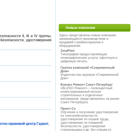
Новые компании
Здесь представлены новые компании,
асности II, III и IV группы,
занимающиеся производством и
 безопасности, удостоверения
продажей стройматериалов и
оборудования:
ZetaPrint
Типография предоставляющая
полиграфические услуги, офсетную и
цифровую печать.
Группа компаний «Современный
Дом»
Издательство журнала «Современный
Дом»
Близко Ремонт Санкт-Петербург
«BLIZKO Ремонт» – полноцветный
иллюстрированный каталог
строительных и отделочных
материалов, представленных на рынке
Санкт-Петербурга.
Принт-Ск
Обучение и получение удостоверения
по электробезопасности,
удостоверение по охране труда,
удостоверение по пожарной
ртно-правовой центр Гарант
,
безопасности, удостоверения
стропальщика и др. без отрыва от