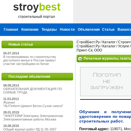
строительный портал
Главная
Компании
Тендеры
Новости
Объявления
Статьи
Ваканс
СтройБест.Ру
/
Каталог
/
Строит
Новые статьи
СтройБест.Ру
/
Каталог
/
Услуги
Принт-Ск, ООО
05.07.2014
В госпрограммах по строительству
Печатные журналы, газеты
доступного жилья в России примут
участие застройщики из Китая
Последние объявления
08.08.2014
ОБЯЗАТЕЛЬНАЯ ДОКУМЕНТАЦИЯ ПО
ОХРАНЕ ТРУДА
11.03.2013
Журнал
"ALITinform:Цемент.Бетон.Сухие смеси"
Обучение и получени
28.01.2019
"ЭНЕРГЕЙМ"Электрика Электромонтаж
удостоверение по пожар
Электромонтажные работы Москва
строительных работ.
16.08.2016
Почтовый адрес:
119071, Моск
Общий журнал работ РД 11-05-2007