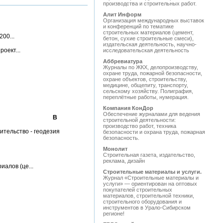
производства и строительных работ.
Алит Информ
Организация международных выставок
и конференций по тематике
строительных материалов (цемент,
00...
бетон, сухие строительные смеси),
издательская деятельность, научно-
оект...
исследовательская деятельность
Аббревиатура
Журналы по ЖКХ, делопроизводству,
охране труда, пожарной безопасности,
охране объектов, строительству,
медицине, общепиту, транспорту,
сельскому хозяйству. Полиграфия,
переплётные работы, нумерация.
Компания КонДор
Обеспечение журналами для ведения
В
строительной деятельности:
производство работ, техника
тельство - геодезия
безопасности и охрана труда, пожарная
безопасность.
Монолит
Строительная газета, издательство,
реклама, дизайн
алов (це...
Строительные материалы и услуги.
Журнал «Строительные материалы и
услуги» — ориентирован на оптовых
покупателей строительных
материалов, строительной техники,
строительного оборудования и
инструментов в Урало-Сибирском
регионе!