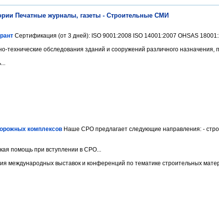
ории Печатные журналы, газеты - Строительные СМИ
арант
Сертификация (от 3 дней): ISO 9001:2008 ISO 14001:2007 OHSAS 18001:2
о-технические обследования зданий и сооружений различного назначения, пр
..
орожных комплексов
Наше СРО предлагает следующие направления: - строи
ая помощь при вступлении в СРО...
я международных выставок и конференций по тематике строительных матери