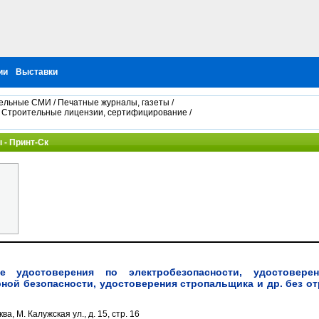
ии
Выставки
ельные СМИ
/
Печатные журналы, газеты
/
/
Строительные лицензии, сертифицирование
/
 - Принт-Ск
е удостоверения по электробезопасности, удостовере
ной безопасности, удостоверения стропальщика и др. без о
ва, М. Калужская ул., д. 15, стр. 16