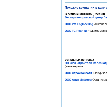
Похожие компании в катег
В регионе МОСКВА (Россия)
Экспертно-правовой центр Г
ООО VM Engineering
Инженерн
ООО ТС Реалти
Недвижимость.
остальных регионах
НП СРО Строители железнод
(инженерные ...
ООО СтройКонсалт
Юридическ
ООО Алит Информ
Организаци