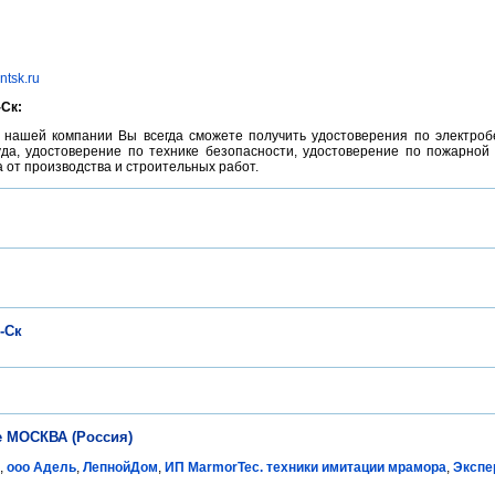
ntsk.ru
Ск:
нашей компании Вы всегда сможете получить удостоверения по электробезоп
да, удостоверение по технике безопасности, удостоверение по пожарной
а от производства и строительных работ.
-Ск
е МОСКВА (Россия)
,
ооо Адель
,
ЛепнойДом
,
ИП MarmorTec. техники имитации мрамора
,
Экспе