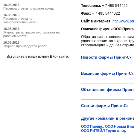
16.08.2016
Телефоны:
+ 7 495 544422
Переподготовка по охране труда
Факс:
+ 7 495 5444022
16.08.2016
Переподготовка по
Сайт в Интернет:
http://www.pri
электробезопасности
16.08.2016
Описание фирмы ООО Принт-
Журнал регистрации инструктажа на
рабочем месте
Обратившись к специалистам 
удостоверение по охране тру
16.08.2016
стропальщика и др. без отрыв
Журнал производства работ
Вступайте в нашу группу ВКонтакте:
Новости фирмы Принт-Ск
Вакансии фирмы Принт-Ск
Объявления фирмы Принт
Статьи фирмы Принт-Ск
Другие компании в регион
ООО Пиерис
,
ООО Новый Вид
ООО РИТЕЙЛ Групп л.т.д.