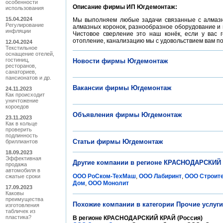
особенности
Описание фирмы ИП Югдемонтаж:
использования
15.04.2024
Мы выполняем любые задачи связанные с алмазн
Регулирование
алмазных коронок, разнообразное оборудование и
инфляции
Чистовое сверление это наш конёк, если у вас 
отопление, канализацию мы с удовольствием вам п
12.04.2024
Текстильное
оснащение отелей,
гостиниц,
Новости фирмы Югдемонтаж
ресторанов,
санаториев,
пансионатов и др.
Вакансии фирмы Югдемонтаж
24.11.2023
Как происходит
уничтожение
короедов
Объявления фирмы Югдемонтаж
23.11.2023
Как в кольце
проверить
подлинность
Статьи фирмы Югдемонтаж
бриллиантов
18.09.2023
Эффективная
Другие компании в регионе КРАСНОДАРСКИЙ 
продажа
автомобиля в
ООО РоСком-ТехМаш
,
ООО Лабиринт
,
ООО Строите
сжатые сроки
Дом
,
ООО Монолит
17.09.2023
Каковы
преимущества
Похожие компании в категории Прочие услуги 
изготовления
табличек из
пластика?
В регионе КРАСНОДАРСКИЙ КРАЙ (Россия)