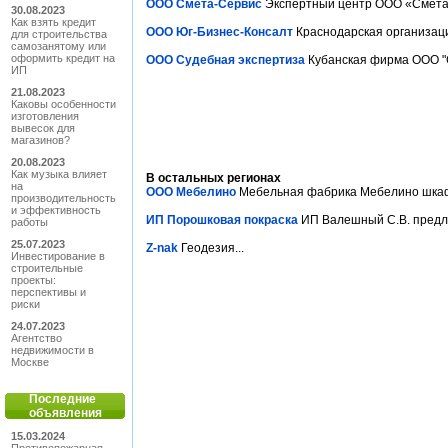
ООО Смета-Сервис
Экспертный центр ООО «Смета-С
30.08.2023
Как взять кредит
ООО Юг-Бизнес-Консалт
Краснодарская организаци
для строительства
самозанятому или
оформить кредит на
ООО Судебная экспертиза
Кубанская фирма ООО "С
ИП
21.08.2023
Каковы особенности
изготовления
вывесок для
магазинов?
20.08.2023
Как музыка влияет
В остальных регионах
на
ООО Мебелино
Мебельная фабрика Мебелино шкафы 
производительность
и эффективность
ИП Порошковая покраска
ИП Валешный С.В. предла
работы
25.07.2023
Z-nak
Геодезия...
Инвестирование в
строительные
проекты:
перспективы и
риски
24.07.2023
Агентство
недвижимости в
Москве
Последние
объявления
15.03.2024