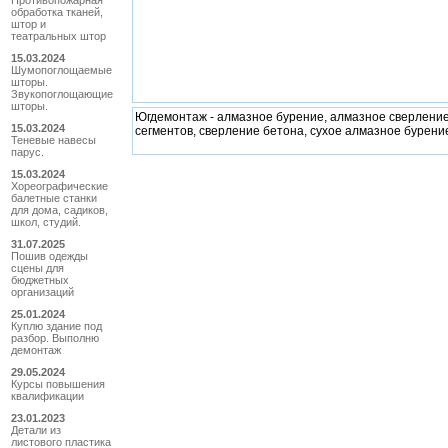
Противопожарная
обработка тканей,
штор и
театральных штор
15.03.2024
Шумопоглощаемые
шторы.
Звукопоглощающие
шторы.
Югдемонтаж - алмазное бурение, алмазное сверление,
15.03.2024
сегментов, сверление бетона, сухое алмазное бурени
Теневые навесы
парус.
15.03.2024
Хореографические
балетные станки
для дома, садиков,
школ, студий.
31.07.2025
Пошив одежды
сцены для
бюджетных
организаций
25.01.2024
Куплю здание под
разбор. Выполню
демонтаж
29.05.2024
Курсы повышения
квалификации
23.01.2023
Детали из
листового пластика