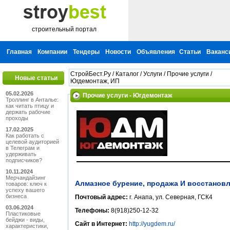
строительный портал
Главная
Компании
Тендеры
Новости
Объявления
Статьи
Ваканс
СтройБест.Ру
/
Каталог
/
Услуги
/
Прочие услуги
/
Новые статьи
Югдемонтаж, ИП
05.02.2026
Прочие услуги - Югдемонтаж
Троллинг в Анталье:
как читать птицу и
держать рабочие
проходы
17.02.2025
Как работать с
целевой аудиторией
в Телеграм и
удерживать
подписчиков?
10.11.2024
Мерчандайзинг
Алмазное бурение, продажа И восстанов
товаров: ключ к
успеху вашего
бизнеса
Почтовый адрес:
г. Анапа, ул. Северная, ГСК4
03.06.2024
Телефоны:
8(918)250-12-32
Пластиковые
бейджи - виды,
Сайт в Интернет:
http://yugdem.ru/
характеристики,