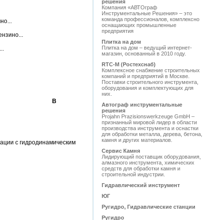
решения
Компания «АВТОграф
Инструментальные Решения» – это
команда профессионалов, комплексно
о...
оснащающих промышленные
предприятия
нзино...
Плитка на дом
Плитка на дом – ведущий интернет-
..
магазин, основанный в 2010 году.
RTC-M (Ростехснаб)
Комплексное снабжение строительных
компаний и предприятий в Москве.
Поставки строительного инструмента,
оборудования и комплектующих для
них.
В
Автограф инструментальные
решения
Projahn Prazisionswerkzeuge GmbH –
признанный мировой лидер в области
производства инструмента и оснастки
для обработки металла, дерева, бетона,
камня и других материалов.
ции с гидродинамическим
Сервис Камня
Лидирующий поставщик оборудования,
алмазного инструмента, химических
средств для обработки камня и
строительной индустрии.
Гидравлический инструмент
ЮГ
Ругидро, Гидравлические станции
Ругидро