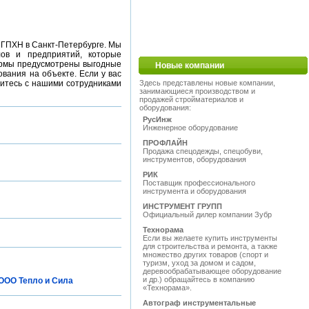
 ГПХН в Санкт-Петербурге. Мы
лов и предприятий, которые
ирмы предусмотрены выгодные
Новые компании
ования на объекте. Если у вас
житесь с нашими сотрудниками
Здесь представлены новые компании,
занимающиеся производством и
продажей стройматериалов и
оборудования:
РусИнж
Инженерное оборудование
ПРОФЛАЙН
Продажа спецодежды, спецобуви,
инструментов, оборудования
РИК
Поставщик профессионального
инструмента и оборудования
ИНСТРУМЕНТ ГРУПП
Официальный дилер компании Зубр
Технорама
Если вы желаете купить инструменты
для строительства и ремонта, а также
множество других товаров (спорт и
туризм, уход за домом и садом,
деревообрабатывающее оборудование
и др.) обращайтесь в компанию
ООО Тепло и Сила
«Технорама».
Автограф инструментальные