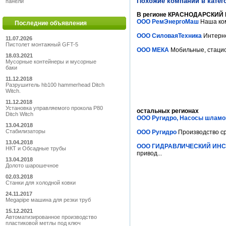
Похожие компании в катег
панели
В регионе КРАСНОДАРСКИЙ К
ООО РемЭнергоМаш
Наша ком
Последние объявления
ООО СиловаяТехника
Интерне
11.07.2026
Пистолет монтажный GFT-5
ООО МЕКА
Мобильные, стацио
18.03.2021
Мусорные контейнеры и мусорные
баки
11.12.2018
Разрушитель hb100 hammerhead Ditch
Witch.
11.12.2018
Установка управляемого прокола P80
остальных регионах
Ditch Witch
ООО Ругидро, Насосы шлам
13.04.2018
Стабилизаторы
ООО Ругидро
Производство ср
13.04.2018
ООО ГИДРАВЛИЧЕСКИЙ ИНС
НКТ и Обсадные трубы
привод...
13.04.2018
Долото шарошечное
02.03.2018
Станки для холодной ковки
24.11.2017
Megapipe машина для резки труб
15.12.2021
Автоматизированное производство
пластиковой метлы под ключ