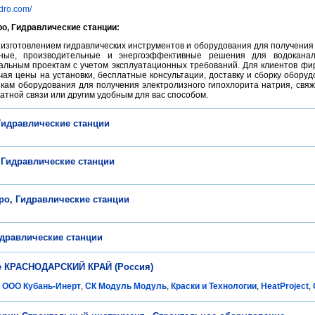
idro.com/
, Гидравлические станции:
 изготовлением гидравлических инструментов и оборудования для получения
нные, производительные и энергоэффективные решения для водокана
уальным проектам с учетом эксплуатационных требований. Для клиентов ф
чая цены на установки, бесплатные консультации, доставку и сборку оборуд
икам оборудования для получения электролизного гипохлорита натрия, свя
атной связи или другим удобным для вас способом.
Гидравлические станции
 Гидравлические станции
о, Гидравлические станции
дравлические станции
не КРАСНОДАРСКИЙ КРАЙ (Россия)
,
ООО Кубань-Инерт
,
СК Модуль Модуль
,
Краски и Технологии
,
HeatProject
,