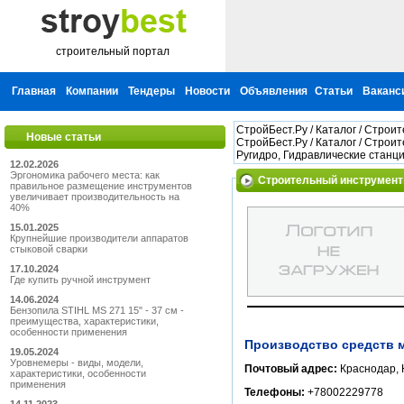
строительный портал
Главная
Компании
Тендеры
Новости
Объявления
Статьи
Ваканс
СтройБест.Ру
/
Каталог
/
Строит
Новые статьи
СтройБест.Ру
/
Каталог
/
Строит
Ругидро, Гидравлические станц
12.02.2026
Эргономика рабочего места: как
Строительный инструмент 
правильное размещение инструментов
увеличивает производительность на
40%
15.01.2025
Крупнейшие производители аппаратов
стыковой сварки
17.10.2024
Где купить ручной инструмент
14.06.2024
Бензопила STIHL MS 271 15" - 37 см -
преимущества, характеристики,
особенности применения
Производство средств 
19.05.2024
Уровнемеры - виды, модели,
Почтовый адрес:
Краснодар, 
характеристики, особенности
применения
Телефоны:
+78002229778