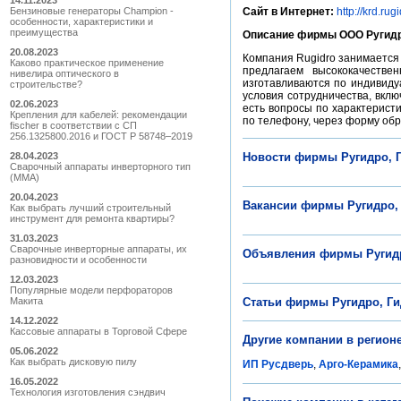
14.11.2023
Бензиновые генераторы Champion -
Сайт в Интернет:
http://krd.rug
особенности, характеристики и
преимущества
Описание фирмы ООО Ругидро
20.08.2023
Компания Rugidro занимается
Каково практическое применение
предлагаем высококачестве
нивелира оптического в
изготавливаются по индивид
строительстве?
условия сотрудничества, вклю
02.06.2023
есть вопросы по характерист
Крепления для кабелей: рекомендации
по телефону, через форму обр
fischer в соответствии с СП
256.1325800.2016 и ГОСТ Р 58748–2019
28.04.2023
Новости фирмы Ругидро, 
Сварочный аппараты инверторного тип
(MMA)
20.04.2023
Вакансии фирмы Ругидро,
Как выбрать лучший строительный
инструмент для ремонта квартиры?
31.03.2023
Сварочные инверторные аппараты, их
Объявления фирмы Ругидр
разновидности и особенности
12.03.2023
Популярные модели перфораторов
Макита
Статьи фирмы Ругидро, Ги
14.12.2022
Кассовые аппараты в Торговой Сфере
Другие компании в регио
05.06.2022
Как выбрать дисковую пилу
ИП Русдверь
,
Арго-Керамика
16.05.2022
Технология изготовления сэндвич