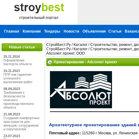
строительный портал
Главная
Компании
Тендеры
Новости
Объявления
Статьи
Ваканс
СтройБест.Ру
/
Каталог
/
Строительство, ремонт, ди
Новые статьи
СтройБест.Ру
/
Каталог
/
Строительство, ремонт, ди
Абсолют проект, ООО
25.11.2024
Оформление
Проектирование - Абсолют проект
паспорта объекта
10.11.2023
ППР как гарантия
успешного
выполнения работ
08.09.2023
Требования к
безопасности
опасного
производственного
объекта
21.08.2023
Создания комфортных
пространств для
Архитектурное проектирование зданий 
жильцов, сотрудников
и покупателей
Почтовый адрес:
115280 г. Москва, ул. Ленинская 
23.07.2023