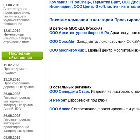
Компания: «ПолСпец»
,
Герметик Брит
,
ООО Дис 
01.08.2019
Инжиниринг
,
ООО Центр-ЭкоПластик - изготовл
Архитектурное
проектирование:
техническое и
Похожие компании в категории Проектирова
художественное
исполнение
В регионе МОСКВА (Россия)
12.01.2019
ООО Архитектурное бюро «A.P.»
Архитектурное п
Инженерные
изыскания перед
ООО СоюзМет
Завод металлоконструкций СоюзМе
строительством
ООО Моспитомник
Садовый центр Моспитомник -
Последние
объявления
19.02.2020
Проект дома в
подарок
13.10.2016
Проектирование
деревянных домов
В остальных регионах
ООО Синерджи Старс
Изделия из листового стекл
26.09.2025
Готовые проекты
Я Ремонт
Евроремонт под ключ...
коттеджей и
загородных домов
AbrisBURO
ООО Алкис
Согласование, проектирование и узак
26.09.2025
Готовые проекты
коттеджей,
проектирование
загородных домов.
08.05.2015