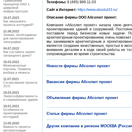
Применение
Телефоны:
8 (495) 989-11-03
принципов DAO к
цифровой
Сайт в Интернет:
https://www.absolut33.ru/
инфраструктуре
Описание фирмы ООО Абсолют проект:
19.07.2023
Как заказывать
проекты коттеджей?
Компания «Абсолют проект» начала свою деяте
проектирование зданий и сооружений. Постоянн
21.08.2022
поставили перед бизнесом новые задачи. П
Знания, необходимые
архитектурным проектированием, очень помогает
для проектирования
мы занимаемся архитектурным и проектировани
типографии
является создание качественных, простых в экс
04.07.2022
внимание деталям и в ходе своей работы не то
Как составить проект
сопровождение во время строительства.
загородного дома?
16.03.2022
Межкомнатные
Новости фирмы Абсолют проект
порталы. Правила
выбора и нюансы
11.07.2021
Вакансии фирмы Абсолют проект
Согласование проекта
ЗСО
18.03.2021
Энергоэффективность
Объявления фирмы Абсолют проект
и cовременные здания
18.01.2021
Особенности
проектирования
Статьи фирмы Абсолют проект
коттеджей.
13.05.2020
Другие компании в регионе МОСКВА (Россия
Важность проекта
автоматизации