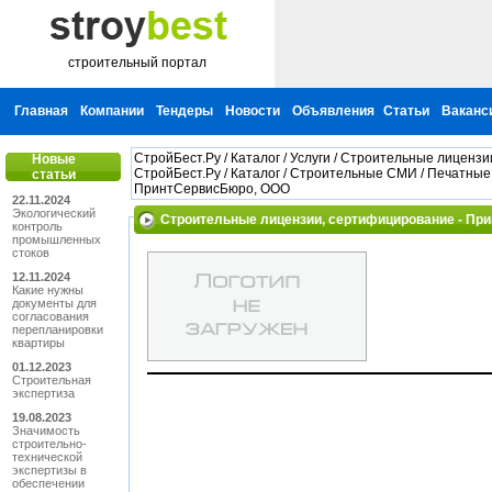
строительный портал
Главная
Компании
Тендеры
Новости
Объявления
Статьи
Ваканс
СтройБест.Ру
/
Каталог
/
Услуги
/
Строительные лицензи
Новые
СтройБест.Ру
/
Каталог
/
Строительные СМИ
/
Печатные 
статьи
ПринтСервисБюро, ООО
22.11.2024
Экологический
Строительные лицензии, сертифицирование - Пр
контроль
промышленных
стоков
12.11.2024
Какие нужны
документы для
согласования
перепланировки
квартиры
01.12.2023
Строительная
экспертиза
19.08.2023
Значимость
строительно-
технической
экспертизы в
обеспечении