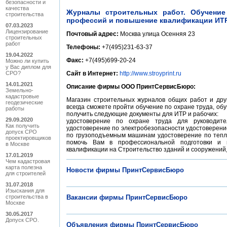
безопасности и
качества
Журналы строительных работ. Обучение
строительства
профессий и повышение квалификации ИТР.
07.03.2023
Лицензирование
Почтовый адрес:
Москва улица Осенняя 23
строительных
работ
Телефоны:
+7(495)231-63-37
19.04.2022
Факс:
+7(495)699-20-24
Можно ли купить
у Вас диплом для
СРО?
Сайт в Интернет:
http://www.stroyprint.ru
14.01.2021
Описание фирмы ООО ПринтСервисБюро:
Земельно-
кадастровые
Магазин строительных журналов общих работ и дру
геодезические
всегда сможете пройти обучение по охране труда, об
работы
получить следующие документы для ИТР и рабочих:
29.09.2020
удостоверение по охране труда для руководит
Как получить
удостоверение по электробезопасности удостоверени
допуск СРО
по грузоподъемным машинам удостоверение по тепл
проектировщиков
помочь Вам в профессиональной подготовки и 
в Москве
квалификации на Строительство зданий и сооружений
17.01.2019
Чем кадастровая
карта полезна
Новости фирмы ПринтСервисБюро
для строителей
31.07.2018
Изыскания для
строительства в
Вакансии фирмы ПринтСервисБюро
Москве
30.05.2017
Допуск СРО.
Объявления фирмы ПринтСервисБюро