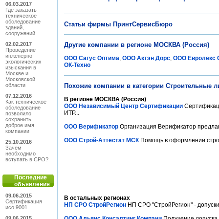
06.03.2017
Где заказать
техническое
обследование
Статьи фирмы ПринтСервисБюро
зданий,
сооружений
02.02.2017
Другие компании в регионе МОСКВА (Россия)
Проведение
инженерно-
ООО Сагус Оптима
,
ООО Актэн Дорс
,
ООО Евролекс 
экологических
ОК-Техно
изыскания в
Москве и
Московской
области
Похожие компании в категории Строительные ли
07.12.2016
В регионе МОСКВА (Россия)
Как техническое
ООО Независимый Центр Сертификации
Сертификаци
обследование
ИТР...
позволило
сохранить
доброе имя
ООО Верификатор
Организация Верификатор предлага
компании
ООО Строй-Аттестат МСК
Помощь в оформлении строи
25.10.2016
Зачем
необходимо
вступать в СРО?
Последние
объявления
09.06.2015
В остальных регионах
Сертификация
НП СРО СтройРегион
НП СРО "СтройРегион" - допуски
исо 9001
09.06.2015
ООО Альянс Консалтинг Компани
Получение допуска 