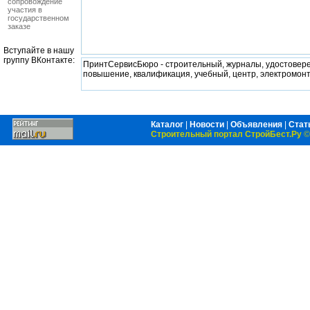
сопровождение
участия в
государственном
заказе
Вступайте в нашу
группу ВКонтакте:
ПринтСервисБюро - строительный, журналы, удостоверени
повышение, квалификация, учебный, центр, электромонт
Каталог
|
Новости
|
Объявления
|
Стат
Строительный портал СтройБест.Ру
©