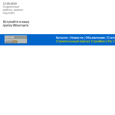
17.09.2019
Отделочные
работы, ремонт
под ключ
Вступайте в нашу
группу ВКонтакте:
Каталог
|
Новости
|
Объявления
|
Стат
Строительный портал СтройБест.Ру
©