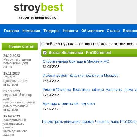
строительный портал
Главная
Компании
Тендеры
Новости
Объявления
Статьи
Ваканс
СтройБест.Ру
/
Объявления
/ Pro100remont, Частное 
Новые статьи
Доска объявлений - Pro100remont
29.12.2023
Ремонт и отделка
Строительная бригада в Москве и МО
помещений для
аптек
31.05.2023
15.11.2023
Искали ремонт квартир под ключ в Москве?
Ремонт
однокомнатной
13.03.2023
квартиры
Ремонт/Отделка. Квартиры, офисы, магазины, дома, д
05.10.2023
Идеальный выбор
17.03.2023
для
профессионального
Бригада строителей под ключ
ремонта вашей
17.05.2023
квартиры
15.09.2023
Как правильно
Посмотреть описание фирмы Частное лицо Pro100re
организовать
ремонт
коммерческого
здания