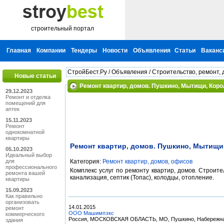
строительный портал
Главная
Компании
Тендеры
Новости
Объявления
Статьи
Ваканс
СтройБест.Ру
/
Объявления
/
Строительство, ремонт, 
Новые статьи
Ремонт квартир, домов. Пушкино, Мытищи, Коро
29.12.2023
Ремонт и отделка
помещений для
аптек
15.11.2023
Ремонт
однокомнатной
квартиры
Ремонт квартир, домов. Пушкино, Мытищи
05.10.2023
Идеальный выбор
для
Категория:
Ремонт квартир, домов, офисов
профессионального
Комплекс услуг по ремонту квартир, домов. Строите
ремонта вашей
канализация, септик (Топас), колодцы, отопление.
квартиры
15.09.2023
Как правильно
организовать
14.01.2015
ремонт
ООО Машимпэкс
коммерческого
Россия, МОСКОВСКАЯ ОБЛАСТЬ, МО, Пушкино, Набережная, 
здания