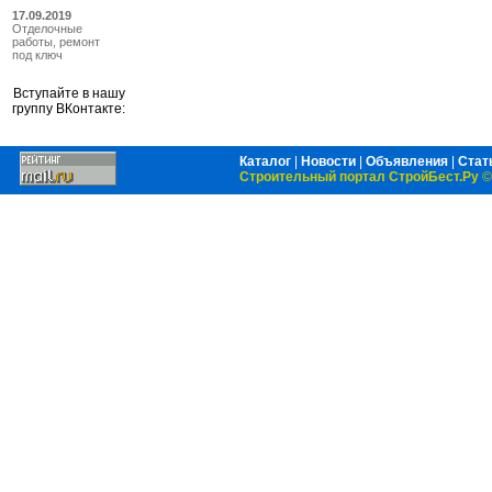
17.09.2019
Отделочные
работы, ремонт
под ключ
Вступайте в нашу
группу ВКонтакте:
Каталог
|
Новости
|
Объявления
|
Стат
Строительный портал СтройБест.Ру
©