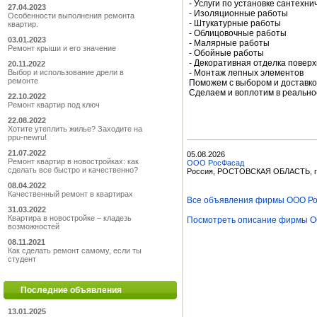
- Услуги по установке сантехн
27.04.2023
- Изоляционные работы
Особенности выполнения ремонта
- Штукатурные работы
квартир.
- Облицовочные работы
03.01.2023
- Малярные работы
Ремонт крыши и его значение
- Обойные работы
- Декоративная отделка повер
20.11.2022
Выбор и использование дрели в
- Монтаж лепных элементов
ремонте
Поможем с выбором и доставко
Сделаем и воплотим в реально
22.10.2022
Ремонт квартир под ключ
22.08.2022
Хотите утеплить жилье? Заходите на
ppu-newru!
21.07.2022
05.08.2026
Ремонт квартир в новостройках: как
ООО РосФасад
сделать все быстро и качественно?
Россия, РОСТОВСКАЯ ОБЛАСТЬ, г. 
08.04.2022
Качественный ремонт в квартирах
Все объявления фирмы ООО Р
31.03.2022
Квартира в новостройке – кладезь
Посмотреть описание фирмы 
возможностей
08.11.2021
Как сделать ремонт самому, если ты
студент
Последние объявления
13.01.2025