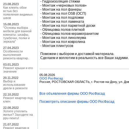
- Гидроизоляция стяжки
23.08.2023
- Монтаж «черновых полов»
Как клеить обои
- Монтаж на пол фанеры
встык без
- Монтаж на пол OSB (ОСП)
появления видимых
- Монтаж на пол подложки
швов
- Монтаж на пол ламината
15.08.2023
- Монтаж на пол паркетной доски
"Основы выбора
- Облицовка полов плиткой
мебели для ванной
- Облицовка полов керамогранитом
комнаты: шкафы,
- Монтаж на пол линолеума
тумбочки, полки и
зеркала"
- Монтаж на пол ковролина
- Монтаж плинтусов
27.04.2023
Особенности
Поможем с выбором и доставкой материала.
выполнения
Сделаем и воплотим в реальность все Ваши задумки.
ремонта квартир.
03.01.2023
Ремонт крыши и его
значение
05.08.2026
20.11.2022
ООО РосФасад
Выбор и
Россия, РОСТОВСКАЯ ОБЛАСТЬ, г. Ростов-на-Дону, ул. До
использование
дрели в ремонте
Все объявления фирмы ООО РосФасад
22.10.2022
Ремонт квартир под
ключ
Посмотреть описание фирмы ООО РосФасад
22.08.2022
Хотите утеплить
жилье? Заходите на
ppu-newru!
21.07.2022
Ремонт квартир в