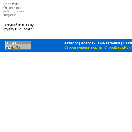
17.09.2019
Отделочные
работы, ремонт
под ключ
Вступайте в нашу
группу ВКонтакте:
Каталог
|
Новости
|
Объявления
|
Стат
Строительный портал СтройБест.Ру
©