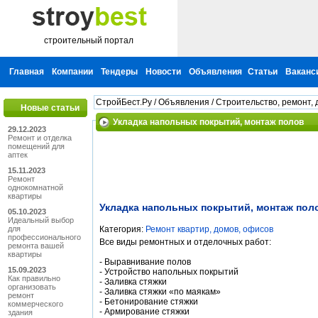
строительный портал
Главная
Компании
Тендеры
Новости
Объявления
Статьи
Ваканс
СтройБест.Ру
/
Объявления
/
Строительство, ремонт, 
Новые статьи
Укладка напольных покрытий, монтаж полов
29.12.2023
Ремонт и отделка
помещений для
аптек
15.11.2023
Ремонт
однокомнатной
квартиры
Укладка напольных покрытий, монтаж пол
05.10.2023
Идеальный выбор
для
Категория:
Ремонт квартир, домов, офисов
профессионального
Все виды ремонтных и отделочных работ:
ремонта вашей
квартиры
- Выравнивание полов
15.09.2023
- Устройство напольных покрытий
Как правильно
- Заливка стяжки
организовать
- Заливка стяжки «по маякам»
ремонт
- Бетонирование стяжки
коммерческого
- Армирование стяжки
здания