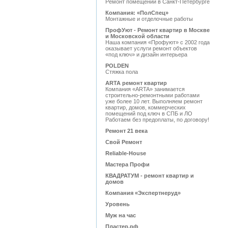
Ремонт помещений в Санкт-Петербурге
Компания: «ПолСпец»
Монтажные и отделочные работы
ПрофУют - Ремонт квартир в Москве
и Московской области
Наша компания «Профуют» с 2002 года
оказывает услуги ремонт объектов
«под ключ» и дизайн интерьера
POLDEN
Стяжка пола
ARTA ремонт квартир
Компания «ARTA» занимается
строительно-ремонтными работами
уже более 10 лет. Выполняем ремонт
квартир, домов, коммерческих
помещений под ключ в СПБ и ЛО
Работаем без предоплаты, по договору!
Ремонт 21 века
Свой Ремонт
Reliable-House
Мастера Профи
КВАДРАТУМ - ремонт квартир и
домов
Компания «Экспертнеруд»
Уровень
Муж на час
Пластер.рф