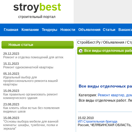
строительный портал
Главная
Компании
Тендеры
Новости
Объявления
Статьи
Ваканс
СтройБест.Ру
/
Объявления
/
Ст
Новые статьи
Все виды отделочных раб
29.12.2023
Ремонт и отделка помещений для аптек
15.11.2023
Ремонт однокомнатной квартиры
05.10.2023
Идеальный выбор для
профессионального ремонта вашей
квартиры
Все виды отделочных р
15.09.2023
Как правильно организовать ремонт
Категория:
Ремонт квартир, до
коммерческого здания
Все виды отделочных работ. Лю
23.08.2023
Как клеить обои встык без появления
видимых швов
15.08.2023
15.02.2010
"Основы выбора мебели для ванной
ИП Строительная бригада
комнаты: шкафы, тумбочки, полки и
Россия, ЧЕЛЯБИНСКАЯ ОБЛАСТЬ, 
зеркала"