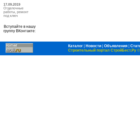
17.09.2019
Отделочные
работы, ремонт
под ключ
Вступайте в нашу
группу ВКонтакте:
Каталог
|
Новости
|
Объявления
|
Стат
Строительный портал СтройБест.Ру
©