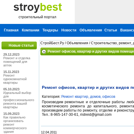
строительный портал
Главная
Компании
Тендеры
Новости
Объявления
Статьи
Ваканс
СтройБест.Ру
/
Объявления
/
Строительство, ремонт, 
Новые статьи
Ремонт офисов, квартир и других видов помещ
29.12.2023
Ремонт и отделка
помещений для
аптек
15.11.2023
Ремонт
однокомнатной
квартиры
Ремонт офисов, квартир и других видов 
05.10.2023
Идеальный выбор
для
Категория:
Ремонт квартир, домов, офисов
профессионального
Производим ремонтные и отделочные работы любой
ремонта вашей
косметического ремонта до капитального, ремонт
квартиры
произведем работы по ремонту, отделке и реконстру
15.09.2023
Тел.: 8-965-147-30-61, ristreid@gmail.com
Как правильно
организовать
ремонт
коммерческого
здания
12.04.2011