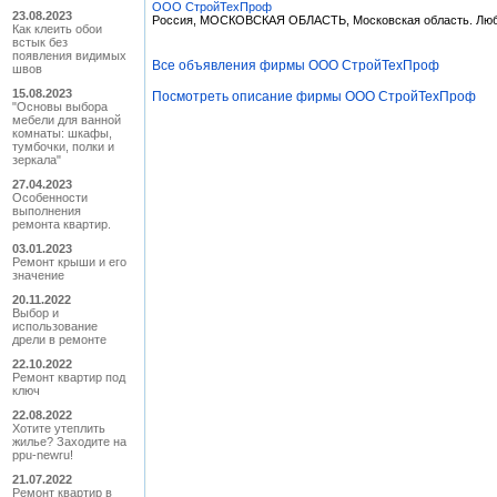
ООО СтройТехПроф
23.08.2023
Россия, МОСКОВСКАЯ ОБЛАСТЬ, Московская область. Любер
Как клеить обои
встык без
появления видимых
Все объявления фирмы ООО СтройТехПроф
швов
15.08.2023
Посмотреть описание фирмы ООО СтройТехПроф
"Основы выбора
мебели для ванной
комнаты: шкафы,
тумбочки, полки и
зеркала"
27.04.2023
Особенности
выполнения
ремонта квартир.
03.01.2023
Ремонт крыши и его
значение
20.11.2022
Выбор и
использование
дрели в ремонте
22.10.2022
Ремонт квартир под
ключ
22.08.2022
Хотите утеплить
жилье? Заходите на
ppu-newru!
21.07.2022
Ремонт квартир в