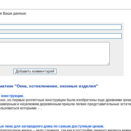
те Ваши данные.
матике "Окна, остекленение, оконные изделия"
 конструкции.
анно, но первые роллетные конструкции были изобретены еще древними грека
аморным и неуклюжим деревянным пришли легкие представительные эстет
льзоваться которыми -...
ые окна для загородного дома по самым доступным ценам.
пригородное жилье – дело сложное, так как в постройке личного жилища важ