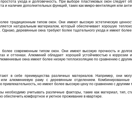
 простота ухода и долговечность. При выборе пластиковых окон следует о
ета и наличие дополнительных функций, таких как микро-вентиляция или ант
олее традиционным типом окон. Они имеют высокую эстетическую ценнос
вляется натуральным материалом, который обеспечивает хорошую теплои
. Однако, деревянные окна требуют более тщательного ухода и имеют более
более современным типом окон. Они имеют высокую прочность и долгове
ах и оттенках. Алюминий обладает хорошей устойчивостью к коррозии и
алюминиевые окна имеют более низкую теплоизоляцию по сравнению с другим
тают в себе преимущества различных материалов. Например, они мог
м или алюминиевую раму с деревянным отделением. Комбинированные 
ю привлекательность, но имеют более высокую цену по сравнению с другими 
ры необходимо учитывать различные факторы, такие как материал, тип, ст
о обеспечить комфортное и уютное проживание в квартире.