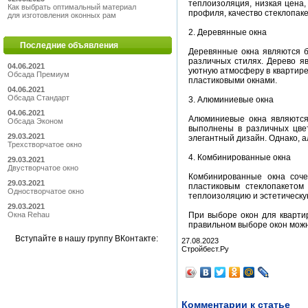
теплоизоляция, низкая цена,
Как выбрать оптимальный материал
профиля, качество стеклопак
для изготовления оконных рам
2. Деревянные окна
Последние объявления
Деревянные окна являются б
различных стилях. Дерево я
04.06.2021
уютную атмосферу в квартире
Обсада Премиум
пластиковыми окнами.
04.06.2021
Обсада Стандарт
3. Алюминиевые окна
04.06.2021
Алюминиевые окна являются 
Обсада Эконом
выполнены в различных цвет
29.03.2021
элегантный дизайн. Однако, 
Трехстворчатое окно
4. Комбинированные окна
29.03.2021
Двустворчатое окно
Комбинированные окна соче
29.03.2021
пластиковым стеклопакето
Одностворчатое окно
теплоизоляцию и эстетическу
29.03.2021
При выборе окон для кварти
Окна Rehau
правильном выборе окон можн
Вступайте в нашу группу ВКонтакте:
27.08.2023
Стройбест.Ру
Комментарии к статье