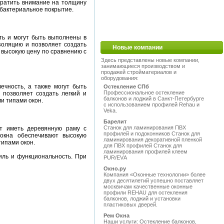
братить внимание на толщину
ибактериальное покрытие.
ть и могут быть выполнены в
золяцию и позволяет создать
Новые компании
 высокую цену по сравнению с
Здесь представлены новые компании,
занимающиеся производством и
продажей стройматериалов и
оборудования:
чность, а также могут быть
Остекление СПб
Профессиональное остекление
 позволяет создать легкий и
балконов и лоджий в Санкт-Петербурге
и типами окон.
с использованием профилей Rehau и
Veka.
Барелит
Станок для ламинирования ПВХ
ут иметь деревянную раму с
профилей и подоконников Станок для
окна обеспечивают высокую
ламинирования декоративной пленкой
типами окон.
для ПВХ профилей Станок для
ламинирования профилей клеем
иль и функциональность. При
PUR/EVА
Окно.ру
Компания «Оконные технологии» более
двух десятилетий успешно поставляет
москвичам качественные оконные
профили REHAU для остекления
балконов, лоджий и установки
пластиковых дверей.
Рем Окна
Наши услуги: Остекление балконов,