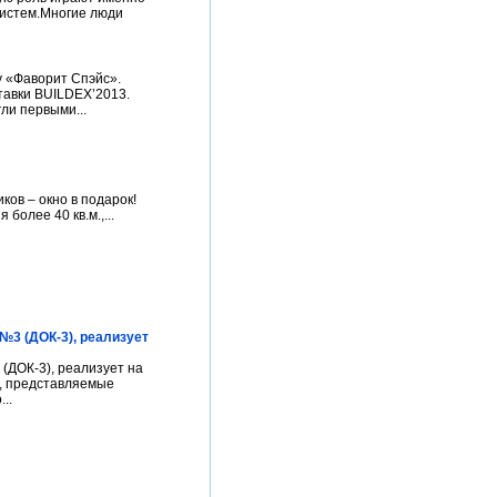
систем.Многие люди
у «Фаворит Спэйс».
тавки BUILDEX’2013.
ли первыми...
ов – окно в подарок!
более 40 кв.м.,...
3 (ДОК-3), реализует
ДОК-3), реализует на
а, представляемые
..