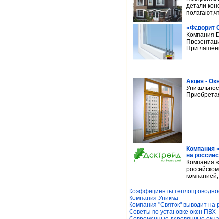
детали кон
полагают,чт
«Фаворит С
Компания D
Презентаци
Приглашённ
Акция - Ок
Уникальное
Приобретая 
Компания 
на российс
Компания «
российском
компанией,
Коэффициенты теплопроводнос
Компания Уникма
Компания "Святок" выводит на 
Советы по установке окон ПВХ
Современные деревянные окна