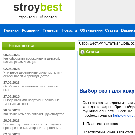
строительный портал
Главная
Компании
Тендеры
Новости
Объявления
Статьи
Ваканс
СтройБест.Ру
/
Статьи
/
Окна, о
Новые статьи
Статьи
08.06.2025
Как оформить подоконник в детской:
идеи и рекомендации
02.03.2025
Что такое деревянные окна-порталы -
особенности и преимущества
17.09.2023
Особенности монтажа пластиковых
окон.
Выбор окон для квар
27.08.2023
Выбор окон для квартиры: основные
Окна являются одним из самы
типы и факторы
холода и жары. При выборе
26.07.2023
функциональность. Если же
Как заменить стеклопакет: руководство
профессионалов
help-okno.ru
20.06.2023
1. Пластиковые окна
Чек-лист для дачных окон: что нужно
проверить и как исправить проблемы
Пластиковые окна являются 
02.05.2023