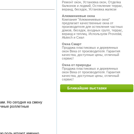
Ремонт окон, Установка окон, Отделка
балконов и лоджий, Остекление террас,
веранд, беседок, Установка жалюзи
Алюминиевые окна
Компания "Алюминиевые окна"
предлагает качественные окна от
производителя для остекления частных
домов, беседок, входных групп, террас,
веранд и теплиц. Используем Provedal,
Alutech и Сиал
Окна Смарт
Продажа пластиковых и деревянных
окон Века от производителя. Гарантия
качества, доступные цены, отличный
сервис!
Окна от природы
Продажа пластиковых и деревянных
окон Века от производителя. Гарантия
качества, доступные цены, отличный
сервис!
Ближайшие выставки
ми. Но сегодня на смену
ичные роллетные
ную роль играют именно