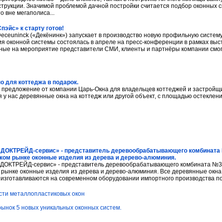
струкции. Значимой проблемой дачной постройки считается подбор оконных 
о вне мегаполиса...
пэйс» к старту готов!
eceuninck («Декёнинк») запускает в производство новую профильную систем
я оконной системы состоялась в апреле на пресс-конференции в рамках выс
ые на мероприятие представители СМИ, клиенты и партнёры компании смог
но для коттеджа в подарок.
 предложение от компании Царь-Окна для владельцев коттеджей и застройщик
у нас деревянные окна на коттедж или другой объект, с площадью остекления 
«ДОКТРЕЙД-сервис» - представитель деревообрабатывающего комбината №
ком рынке оконные изделия из дерева и дерево-алюминия.
ДОКТРЕЙД-сервис» - представитель деревообрабатывающего комбината №3 (
 рынке оконные изделия из дерева и дерево-алюминия. Все деревянные окн
 изготавливаются на современном оборудовании импортного производства по.
ти металлопластиковых окон
рынок 5 новых уникальных оконных систем.