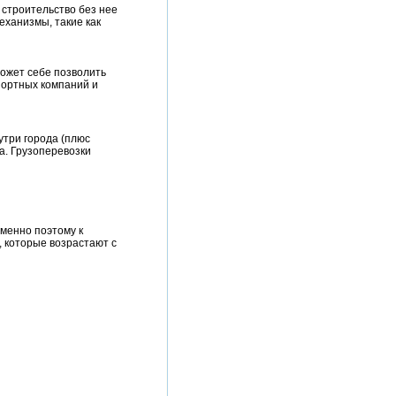
строительство без нее
ханизмы, такие как
ожет себе позволить
портных компаний и
утри города (плюс
а. Грузоперевозки
Именно поэтому к
 которые возрастают с