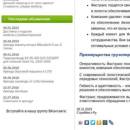
Дачный переезд и от чего зависит
Фастранс гордится св
стоимость сборки мебели.
и логисты обеспечиваю
Компания уделяет пов
Последние объявления
по обеспечению безоп
26.01.2022
уверены, что их грузы
Доставка и подъем
Каждый клиент для Ф
мебели,стройматериалов
сотрудничества. Вне з
26.04.2019
Аренда манипулятора Mitsubishi Fuso 3
оптимальные условия 
тонны
Преимущества грузопер
09.01.2018
Гидроцилиндр 63-35-435-625 GE30PP
для отвалов Stark NL 2400-2800
Оперативность: Фастранс пон
клиентов, компания обеспечи
05.06.2018
Аренда бортовой машины в СПб
С современной логистическо
05.06.2018
передовых технологий, Фастр
Аренда шаланды от собственника
Гибкость и адаптивность – к
22.07.2016
решения и обеспечивать высо
Аренда ямобура
Фастранс придерживается вы
21.07.2016
ответственного обращения с 
Самосвал в аренду!
26.11.2023
Вступайте в нашу группу ВКонтакте:
Стройбест.Ру