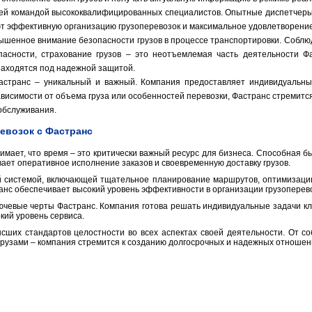
оей командой высококвалифицированных специалистов. Опытные диспетчеры
т эффективную организацию грузоперевозок и максимальное удовлетворение
ышенное внимание безопасности грузов в процессе транспортировки. Соблю
асности, страхование грузов – это неотъемлемая часть деятельности Ф
 находятся под надежной защитой.
астранс – уникальный и важный. Компания предоставляет индивидуальны
ависимости от объема груза или особенностей перевозки, Фастранс стремится
обслуживания.
евозок с Фастранс
имает, что время – это критически важный ресурс для бизнеса. Способная б
вает оперативное исполнение заказов и своевременную доставку грузов.
й системой, включающей тщательное планирование маршрутов, оптимизаци
анс обеспечивает высокий уровень эффективности в организации грузоперево
лючевые черты Фастранс. Компания готова решать индивидуальные задачи к
кий уровень сервиса.
сших стандартов целостности во всех аспектах своей деятельности. От со
грузами – компания стремится к созданию долгосрочных и надежных отношен