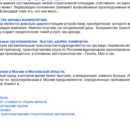
а важная составляющая любой строительной площадки, собственно, ни одно 
е может. Лидирующее положение занимают всевозможные грузоподъемные ме
Благодаря тому что, что они могут...
тва аренды манипулятора.
р является довольно дорогостоящим устройством, приобретение которого м
каждая компания. Именно поэтому, на сегодняшний день, большинство транс
 отдают предпочтение такой услуге, как аренда...
ные грузоперевозки - быстро, удобно, комфортно
озка автомобильным транспортом подразделяется на три вида: перевозки вн
й пригород), транспортировка груза по Россиимеждународная грузоперевозк
да производиться, в основном, автотранспортом – Газель, Маз и так...
озки в Москве и Московской области.
бый город, в котором время бежит быстрее, а конкуренции намного больше. 
слуг по грузоперевозкам в Москве предъявляются определенные требования,
. Клиент в...
били
ит стоимость сборки мебели.
ортировки грузов
сковье
 транспортировке строительных материалов.