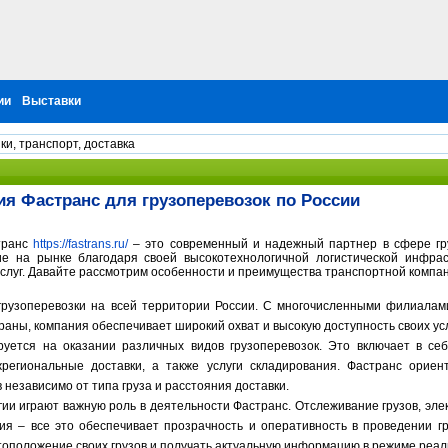
ии
Выставки
ки, транспорт, доставка
ия Фастранс для грузоперевозок по России
транс
https://fastrans.ru/
– это современный и надежный партнер в сфере гру
е на рынке благодаря своей высокотехнологичной логистической инфрас
услуг. Давайте рассмотрим особенности и преимущества транспортной компа
грузоперевозки на всей территории России. С многочисленными филиалам
раны, компания обеспечивает широкий охват и высокую доступность своих усл
уется на оказании различных видов грузоперевозок. Это включает в се
региональные доставки, а также услуги складирования. Фастранс ориен
 независимо от типа груза и расстояния доставки.
ии играют важную роль в деятельности Фастранс. Отслеживание грузов, эл
я – все это обеспечивает прозрачность и оперативность в проведении гр
тоположение своих грузов и получать актуальную информацию в режиме реал