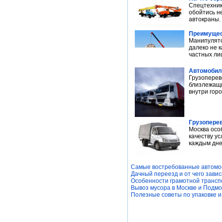
Спецтехник
обойтись н
автокраны. 
Преимущес
Манипулято
далеко не 
частных лиц
Автомобиль
Грузоперев
близлежащи
внутри горо
Грузоперев
Москва осо
качеству у
каждым днем
Самые востребованные автомо
Дачный переезд и от чего завис
Особенности грамотной трансп
Вывоз мусора в Москве и Подмо
Полезные советы по упаковке и