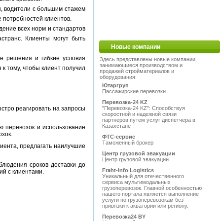
, водители с большим стажем
 потребностей клиентов.
дение всех норм и стандартов
астранс. Клиенты могут быть
Новые компании
е решения и гибкие условия
Здесь представлены новые компании,
занимающиеся производством и
 к тому, чтобы клиент получил
продажей стройматериалов и
оборудования:
Ютаргруп
Пассажирские перевозки
Перевозка-24 KZ
ыстро реагировать на запросы
"Перевозка-24 KZ": Способствуя
скоростной и надежной связи
партнеров путем услуг диспетчера в
Казахстане
ю перевозок и использование
зок.
ФТС-сервис
Таможенный брокер
лиента, предлагать наилучшие
Центр грузовой эвакуации
Центр грузовой эвакуации
блюдения сроков доставки до
Fraht-info Logistics
ий с клиентами.
Уникальный для отечественного
сервиса мультимодальных
грузоперевозок. Главной особенностью
нашего портала является выполнение
услуги по грузоперевозокам без
привязки к акватории или региону.
Перевозка24 BY