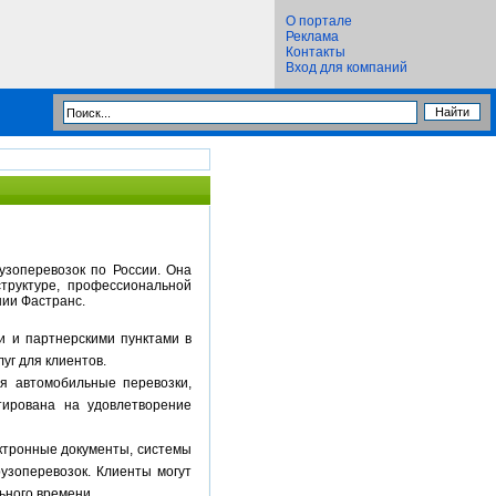
О портале
Реклама
Контакты
Вход для компаний
зоперевозок по России. Она
труктуре, профессиональной
нии Фастранс.
и и партнерскими пунктами в
уг для клиентов.
бя автомобильные перевозки,
тирована на удовлетворение
ектронные документы, системы
узоперевозок. Клиенты могут
ьного времени.