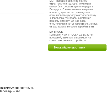
Мы – первый сервис по поиску
строительно и грузовой техники и
самая быстрорастущая площадка в
Беларуси. С нами легко арендовать,
продать, купить спецтехнику или
организовать грузовую автоперевозку.
«Перевозка 24» реально поможет
вашему бизнесу. От нас база
спецтехники и поток клиентских заявок,
от вас только желание зарабатывать.
M7 TRUCK
Компания «M7 TRUCK» занимается
продажей, выкупом и приемом на
комиссию техники с пробегом.
Ближайшие выставки
 максимуму предоставить
Переезд» – это