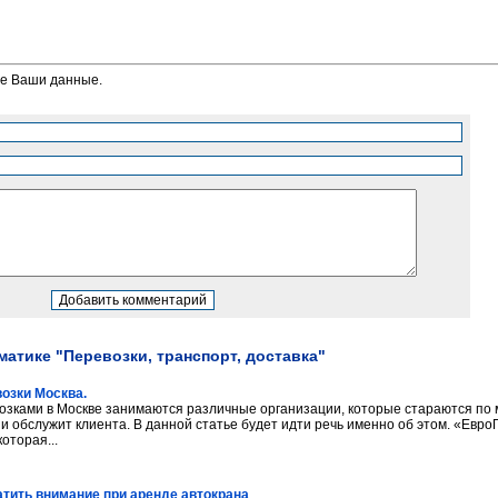
те Ваши данные.
матике "Перевозки, транспорт, доставка"
озки Москва.
озками в Москве занимаются различные организации, которые стараются по
 и обслужит клиента. В данной статье будет идти речь именно об этом. «Евро
оторая...
атить внимание при аренде автокрана