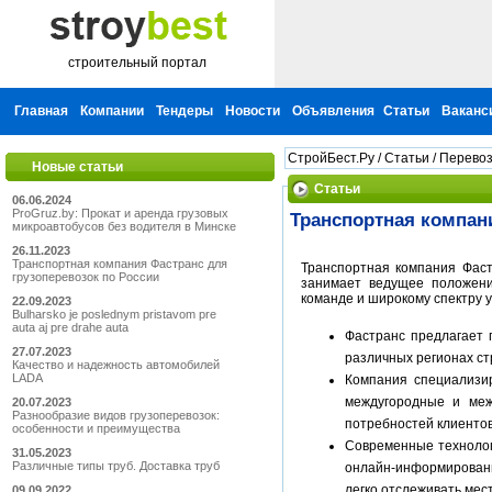
строительный портал
Главная
Компании
Тендеры
Новости
Объявления
Статьи
Ваканс
СтройБест.Ру
/
Статьи
/
Перевоз
Новые статьи
Статьи
06.06.2024
ProGruz.by: Прокат и аренда грузовых
Транспортная компан
микроавтобусов без водителя в Минске
26.11.2023
Транспортная компания Фастранс для
Транспортная компания Фас
грузоперевозок по России
занимает ведущее положени
команде и широкому спектру 
22.09.2023
Bulharsko je poslednym pristavom pre
auta aj pre drahe auta
Фастранс предлагает 
27.07.2023
различных регионах ст
Качество и надежность автомобилей
LADA
Компания специализир
междугородные и меж
20.07.2023
Разнообразие видов грузоперевозок:
потребностей клиентов
особенности и преимущества
Современные технолог
31.05.2023
Различные типы труб. Доставка труб
онлайн-информировани
легко отслеживать мес
09.09.2022