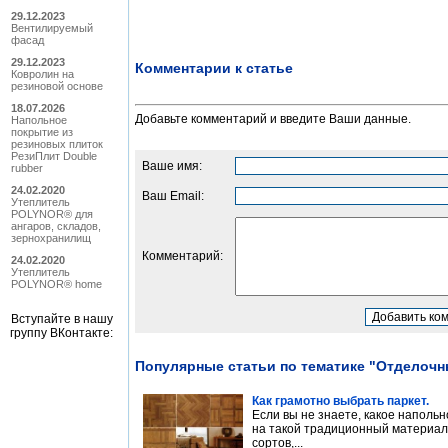
29.12.2023
Вентилируемый
фасад
29.12.2023
Комментарии к статье
Ковролин на
резиновой основе
18.07.2026
Добавьте комментарий и введите Ваши данные.
Напольное
покрытие из
резиновых плиток
РезиПлит Double
Ваше имя:
rubber
24.02.2020
Ваш Email:
Утеплитель
POLYNOR® для
ангаров, складов,
зернохранилищ
Комментарий:
24.02.2020
Утеплитель
POLYNOR® home
Вступайте в нашу
группу ВКонтакте:
Популярные статьи по тематике "Отделоч
Как грамотно выбрать паркет.
Если вы не знаете, какое наполь
на такой традиционный материал,
сортов,...