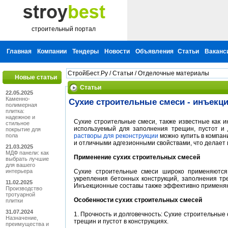
строительный портал
Главная
Компании
Тендеры
Новости
Объявления
Статьи
Ваканс
СтройБест.Ру
/
Статьи
/
Отделочные материалы
Новые статьи
Статьи
22.05.2025
Каменно-
Сухие строительные смеси - инъекц
полимерная
плитка:
надежное и
Сухие строительные смеси, также известные как 
стильное
используемый для заполнения трещин, пустот и 
покрытие для
пола
растворы для реконструкции
можно купить в компан
и отличными адгезионными свойствами, что делает
21.03.2025
МДФ панели: как
Применение сухих строительных смесей
выбрать лучшие
для вашего
интерьера
Сухие строительные смеси широко применяются 
укрепления бетонных конструкций, заполнения тре
11.02.2025
Инъекционные составы также эффективно применяют
Производство
тротуарной
Особенности сухих строительных смесей
плитки
31.07.2024
1. Прочность и долговечность: Сухие строительные
Назначение,
трещин и пустот в конструкциях.
преимущества и