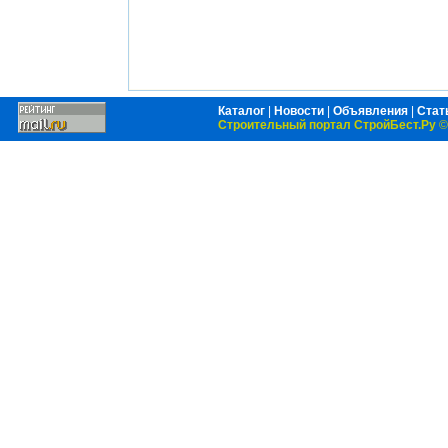
Каталог
|
Новости
|
Объявления
|
Стат
Строительный портал СтройБест.Ру
©