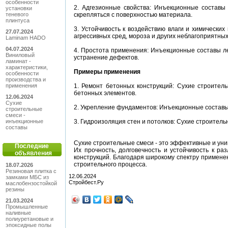
особенности
2. Адгезионные свойства: Инъекционные состав
установки
теневого
скрепляться с поверхностью материала.
плинтуса
3. Устойчивость к воздействию влаги и химических
27.07.2024
агрессивных сред, мороза и других неблагоприятн
Laminam HADO
04.07.2024
4. Простота применения: Инъекционные составы ле
Виниловый
устранение дефектов.
ламинат -
характеристики,
Примеры применения
особенности
производства и
применения
1. Ремонт бетонных конструкций: Сухие строите
бетонных элементов.
12.06.2024
Сухие
2. Укрепление фундаментов: Инъекционные составы
строительные
смеси -
инъекционные
3. Гидроизоляция стен и потолков: Сухие строитель
составы
Сухие строительные смеси - это эффективные и уни
Последние
Их прочность, долговечность и устойчивость к р
объявления
конструкций. Благодаря широкому спектру примене
строительного процесса.
18.07.2026
Резиновая плитка с
12.06.2024
замками МБС из
Стройбест.Ру
маслобензостойкой
резины
21.03.2024
Промышленные
наливные
полиуретановые и
эпоксидные полы