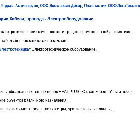
 Террас
,
Астин-групп
,
ООО Эксклюзив Декор
,
Пвхпластик
,
ООО ЛегаТессил
ории Кабели, провода - Электрооборудование
электротехнических компонентов и средств промышленной автоматиза...
кабельно-проводниковой продукции. ...
Электротехника"
Электротехническое оборудование...
ин инфракрасных теплых полов HEAT PLUS (Южная Корея). Услуги проек...
е объектов различного назначения....
н светильников предлагает люстры, бра, настольные лампы,...