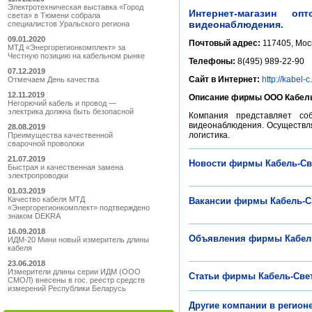
Электротехническая выставка «Город
Интернет-магазин оп
света» в Тюмени собрала
видеонаблюдения.
специалистов Уральского региона
09.01.2020
Почтовый адрес:
117405, Мос
МТД «Энергорегионкомплект» за
Честную позицию на кабельном рынке
Телефоны:
8(495) 989-22-90
07.12.2019
Сайт в Интернет:
http://kabel-c
Отмечаем День качества
12.11.2019
Описание фирмы ООО Кабель
Негорючий кабель и провод —
электрика должна быть безопасной
Компания представляет соб
видеонаблюдения. Осуществля
28.08.2019
логистика.
Преимущества качественной
сварочной проволоки
21.07.2019
Новости фирмы Кабель-Св
Быстрая и качественная замена
электропроводки
01.03.2019
Качество кабеля МТД
Вакансии фирмы Кабель-С
«Энергорегионкомплект» подтверждено
знаком DEKRA
16.09.2018
Объявления фирмы Кабел
ИДМ-20 Мини новый измеритель длины
кабеля
23.06.2018
Измерители длины серии ИДМ (ООО
Статьи фирмы Кабель-Све
СМОЛ) внесены в гос. реестр средств
измерений Республики Беларусь
Другие компании в регион