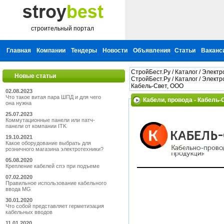
строительный портал
Главная
Компании
Тендеры
Новости
Объявления
Статьи
Ваканс
СтройБест.Ру
/
Каталог
/
Электр
Новые статьи
СтройБест.Ру
/
Каталог
/
Электр
Кабель-Свет, ООО
02.08.2023
Что такое витая пара ШПД и для чего
Кабели, провода - Кабель-
она нужна
25.07.2023
Коммутационные панели или патч-
панели от компании ITK
19.10.2021
Какое оборудование выбрать для
розничного магазина электротехники?
05.08.2020
Крепление кабелей спэ при подъеме
07.02.2020
Правильное использование кабельного
ввода MG
30.01.2020
Что собой представляет герметизация
кабельных вводов
11.01.2020