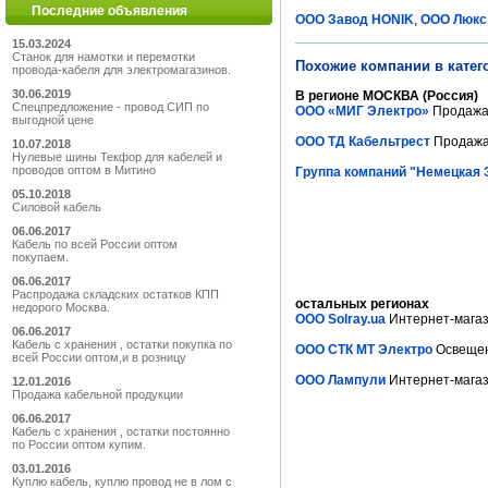
Последние объявления
ООО Завод HONIK
,
ООО Люкс
15.03.2024
Станок для намотки и перемотки
Похожие компании в катег
провода-кабеля для электромагазинов.
30.06.2019
В регионе МОСКВА (Россия)
Спецпредложение - провод СИП по
ООО «МИГ Электро»
Продажа 
выгодной цене
ООО ТД Кабельтрест
Продажа 
10.07.2018
Нулевые шины Текфор для кабелей и
проводов оптом в Митино
Группа компаний "Немецкая 
05.10.2018
Силовой кабель
06.06.2017
Кабель по всей России оптом
покупаем.
06.06.2017
Распродажа складских остатков КПП
остальных регионах
недорого Москва.
OOO Solray.ua
Интернет-магаз
06.06.2017
Кабель с хранения , остатки покупка по
ООО СТК МТ Электро
Освещени
всей России оптом,и в розницу
ООО Лампули
Интернет-магази
12.01.2016
Продажа кабельной продукции
06.06.2017
Кабель с хранения , остатки постоянно
по России оптом купим.
03.01.2016
Куплю кабель, куплю провод не в лом с