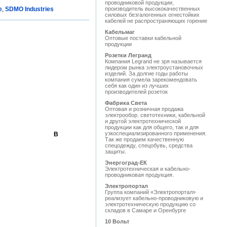
проводниковой продукции,
е
,
SDMO Industries
производитель высококачественных
силовых безгалогенных огнестойких
кабелей не распространяющих горение
Кабельмаг
Оптовые поставки кабельной
продукции
Розетки Легранд
Компания Legrand не зря называется
лидером рынка электроустановочных
изделий. За долгие годы работы
компания сумела зарекомендовать
себя как один из лучших
производителей розеток
Фабрика Света
Оптовая и розничная продажа
электрообор. светотехники, кабельной
и другой электротехнической
продукции как для общего, так и для
узкоспециализированного применения.
В
Так же продаем качественную
спецодежду, спецобувь, средства
защиты.
Энергоград-ЕК
Электротехническая и кабельно-
проводниковая продукция.
Электропортал
Группа компаний «Электропортал»
реализует кабельно-проводниковую и
электротехническую продукцию со
складов в Самаре и Оренбурге
10 Вольт