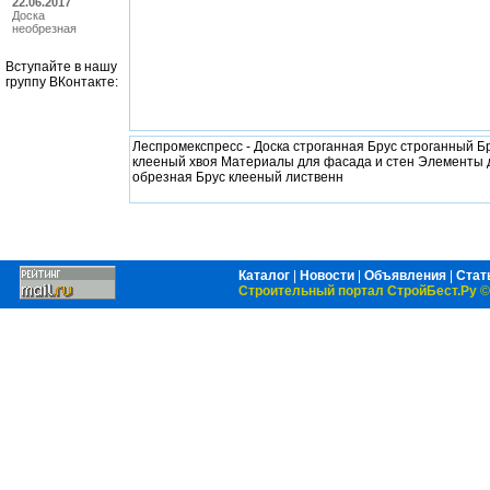
22.06.2017
Доска
необрезная
Вступайте в нашу
группу ВКонтакте:
Леспромекспресс - Доска строганная Брус строганный 
клееный хвоя Материалы для фасада и стен Элементы д
обрезная Брус клееный лиственн
Каталог
|
Новости
|
Объявления
|
Стат
Строительный портал СтройБест.Ру
©