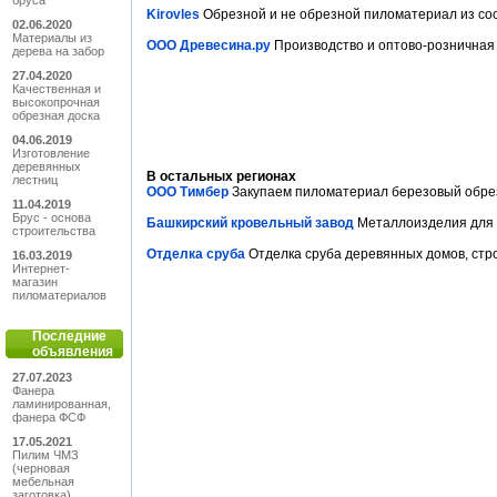
бруса
Kirovles
Обрезной и не обрезной пиломатериал из сос
02.06.2020
Материалы из
ООО Древесина.ру
Производство и оптово-розничная т
дерева на забор
27.04.2020
Качественная и
высокопрочная
обрезная доска
04.06.2019
Изготовление
деревянных
В остальных регионах
лестниц
ООО Тимбер
Закупаем пиломатериал березовый обрез
11.04.2019
Брус - основа
Башкирский кровельный завод
Металлоизделия для к
строительства
Отделка сруба
Отделка сруба деревянных домов, стр
16.03.2019
Интернет-
магазин
пиломатериалов
Последние
объявления
27.07.2023
Фанера
ламинированная,
фанера ФСФ
17.05.2021
Пилим ЧМЗ
(черновая
мебельная
заготовка),