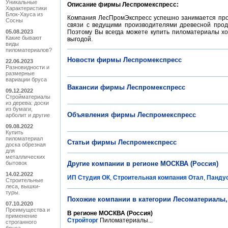
Уникальные
Описание фирмы Леспромекспресс:
Характеристики
Блок-Хауса из
Компания ЛесПромЭкспресс успешно занимается прод
Сосны
связи с ведущими производителями древесной проду
05.08.2023
Поэтому Вы всегда можете купить пиломатериалы хо
Какие бывают
выгодой.
виды
пиломатериалов?
Новости фирмы Леспромекспресс
22.06.2023
Разновидности и
размерные
вариации бруса
Вакансии фирмы Леспромекспресс
09.12.2022
Стройматериалы
из дерева: доски
из бумаги,
Объявления фирмы Леспромекспресс
арболит и другие
09.08.2022
Купить
пиломатериал
Статьи фирмы Леспромекспресс
доска обрезная
для
металлических
бытовок
Другие компании в регионе МОСКВА (Россия)
14.02.2022
ИП Студия ОК
,
Строительная компания Отал
,
Панду
Строительные
леса, вышки-
туры.
Похожие компании в категории Лесоматериалы
07.10.2020
Преимущества и
В регионе МОСКВА (Россия)
применение
Стройторг
Пиломатериалы...
строганного