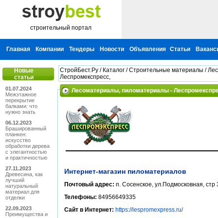
строительный портал
Главная
Компании
Тендеры
Новости
Объявления
Статьи
Ваканс
СтройБест.Ру
/
Каталог
/
Строительные материалы
/
Лес
Новые
Леспромекспресс,
статьи
01.07.2024
Лесоматериалы, пиломатериалы - Леспромекспр
Межэтажное
перекрытие
балками: что
нужно знать
06.12.2023
Брашированный
планкен:
искусство
обработки дерева
с элегантностью
и практичностью
27.11.2023
Интернет-магазин пиломатериалов
Древесина, как
лучший
Почтовый адрес:
п. Сосенское, ул.Подмосковная, стр
натуральный
материал для
Телефоны:
84956649335
отделки
22.09.2023
Сайт в Интернет:
https://lespromexpress.ru/
Преимущества и