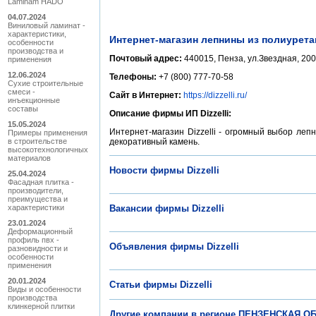
Laminam HADO
04.07.2024
Виниловый ламинат -
характеристики,
Интернет-магазин лепнины из полиурета
особенности
производства и
Почтовый адрес:
440015, Пенза, ул.Звездная, 200
применения
12.06.2024
Телефоны:
+7 (800) 777-70-58
Сухие строительные
смеси -
Сайт в Интернет:
https://dizzelli.ru/
инъекционные
составы
Описание фирмы ИП Dizzelli:
15.05.2024
Интернет-магазин Dizzelli - огромный выбор леп
Примеры применения
в строительстве
декоративный камень.
высокотехнологичных
материалов
Новости фирмы Dizzelli
25.04.2024
Фасадная плитка -
производители,
преимущества и
характеристики
Вакансии фирмы Dizzelli
23.01.2024
Деформационный
профиль пвх -
Объявления фирмы Dizzelli
разновидности и
особенности
применения
20.01.2024
Статьи фирмы Dizzelli
Виды и особенности
производства
клинкерной плитки
Другие компании в регионе ПЕНЗЕНСКАЯ ОБ