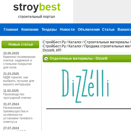
строительный портал
Главная
Компании
Тендеры
Новости
Объявления
Статьи
Ваканс
СтройБест.Ру
/
Каталог
/
Строительные материалы
Новые статьи
СтройБест.Ру
/
Каталог
/
Продажа строительных ма
Dizzelli, ИП
22.05.2025
Каменно-полимерная
Отделочные материалы - Dizzelli
плитка: надежное и
стильное покрытие
для пола
21.03.2025
МДФ панели: как
выбрать лучшие для
вашего интерьера
11.02.2025
Производство
тротуарной плитки
31.07.2024
Назначение,
преимущества и
особенности
установки теневого
плинтуса
27.07.2024