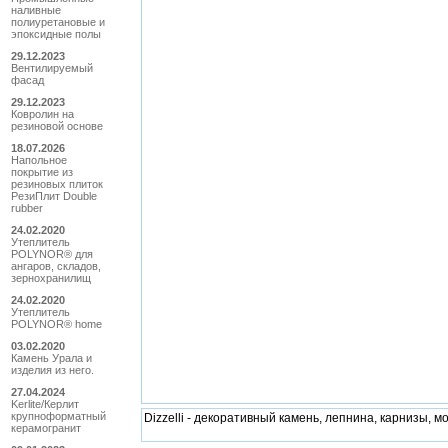
наливные
полиуретановые и
эпоксидные полы
29.12.2023
Вентилируемый
фасад
29.12.2023
Ковролин на
резиновой основе
18.07.2026
Напольное
покрытие из
резиновых плиток
РезиПлит Double
rubber
24.02.2020
Утеплитель
POLYNOR® для
ангаров, складов,
зернохранилищ
24.02.2020
Утеплитель
POLYNOR® home
03.02.2020
Камень Урала и
изделия из него.
27.04.2024
Kerlite/Керлит
крупноформатный
Dizzelli - декоративный камень, лепнина, карнизы, 
керамогранит