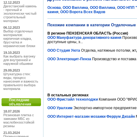
12.12.2023
Дагестанский камень
Основа
,
ООО Виллина
,
ООО Виллина
,
ООО НПП "
- прочный и
камня
,
ООО Ворота Всех Видов
экологически чистый
строительный
материал
Похожие компании в категории Отделочные
06.12.2023
Выбор отделочных
В регионе ПЕНЗЕНСКАЯ ОБЛАСТЬ (Россия)
материалов:
ООО Мануфактура декоративного камня
Производ
кирпичная кладка,
доступные цены, э...
брусчатка и
керамические блоки
ООО Студия Уюта
Отделка, натяжные потолки, жтд
19.10.2023
Как выбрать вагонку
ООО Электрощит-Пенза
Производство и поставка
для внутренней и
наружной обшивки
29.09.2023
Штукатурка стен:
виды, процесс
нанесения и важность
правильного выбора
материала
В остальных регионах
ООО Фристайл технолоджи
Компания ООО "ФРИСТ
Последние
объявления
ООО Уралхим
Экспортно-импортное предприятие .
18.07.2026
Резиновая плитка с
ООО Интернет-магазин мозаики Феррум Дизайн
М
замками МБС из
маслобензостойкой
резины
21.03.2024
Промышленные