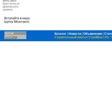
09.01.2023
Брусчатка из
Дымовского
гранита
Вступайте в нашу
группу ВКонтакте:
Каталог
|
Новости
|
Объявления
|
Стат
Строительный портал СтройБест.Ру
©