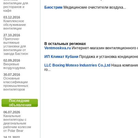
вентиляции для
ресторанов и
Биострим
Медицинские очистители воздуха...
кафе
03.12.2016
Комплексное
обслуживание
вентиляции
27.10.2016
Приточно-
вытяжные
В остальных регионах
установки для
Ventmoskva.ru
Интернет-магазин вентиляционного о
вентиляции от
завода Бастион
ИП Климат Кубани
Продажа и установка кондиционер
02.09.2016
Вихревые
LLC Boxing Motexo Industries Co.,Ltd
Наша компания 
воздуходувки.
го...
30.07.2016
Основные
классификации
промышленных
вентиляторов
Последние
объявления
06.07.2026
Канальные
вентиляторы с
диагональным
рабочим колесом
от Polar Bear
16.11.2022