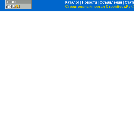
Каталог
|
Новости
|
Объявления
|
Стат
Строительный портал СтройБест.Ру
©