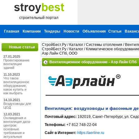
строительный портал
Главная
Компании
Тендеры
Новости
Объявления
Статьи
Ваканс
СтройБест.Ру
/
Каталог
/
Системы отопления
/
Вентил
Новые статьи
СтройБест.Ру
/
Каталог
/
Климатическое оборудовани
Аэр Лайн СПб, ООО
27.01.2025
Проектирование
Вентиляционное оборудование - Аэр Лайн СПб
вентиляции
зданий
11.10.2023
Что такое
вентиляционное
оборудование,
какое купить и
как выбрать
14.10.2021
Воздуховоды для
ЦОД
Вентиляция: воздуховоды и фасонные де
12.03.2021
Почтовый адрес:
192019, Санкт-Петербург, ул. Седо
Охлаждения и
вентиляция дата-
Телефоны:
+7 812 748-22-04
центров:
основные
Сайт в Интернет:
https://aerline.ru
требования и
актуальные