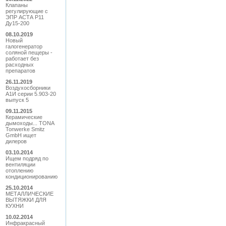
Клапаны
регулирующие с
ЭПР АСТА Р11
Ду15-200
08.10.2019
Новый
галогенератор
соляной пещеры -
работает без
расходных
препаратов
26.11.2019
Воздухосборники
А1И серии 5.903-20
выпуск 5
09.11.2015
Керамические
дымоходы... TONA
Tonwerke Smitz
GmbH ищет
дилеров
03.10.2014
Ищем подряд по
вентиляции
отоплению
кондиционированию
25.10.2014
МЕТАЛЛИЧЕСКИЕ
ВЫТЯЖКИ ДЛЯ
КУХНИ
10.02.2014
Инфракрасный