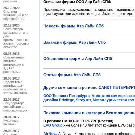
решения
Описание фирмы ООО Аэр Лайн СПб:
25.12.2020
Производим воздуховоды: спирально навивные
Система
шумоглушители для вентиляции. Изделия проходят с
вентиляций и ее
обустройство
12.12.2020
Новости фирмы Аэр Лайн СПб
Вентиляторы
канального типа
для
промышленных,
Вакансии фирмы Аэр Лайн СПб
жилых, торговых
объектов
08.06.2018
Современная
Объявления фирмы Аэр Лайн СПб
система
вентиляции с
АДН-ка
решетками
Статьи фирмы Аэр Лайн СПб
28.05.2018
Подсистема
вентфасада -
Другие компании в регионе САНКТ-ПЕТЕРБУРГ
особенности и
этапы монтажа
ООО Теплицы Петербурга
,
Агентство коммерческо
22.06.2017
дизайна Privilege
,
Stroy art
,
Металлургическая ком
Рекуператор:
устройство и
классификация
Похожие компании в категории Вентиляционн
20.04.2017
Кухонные
В регионе САНКТ-ПЕТЕРБУРГ (Россия)
вытяжки.
EVG Group
Уже более 40 лет этот концерн EVG разр
29.03.2017
AirNova
AirNova - Комплексные решения в области оч
Системы