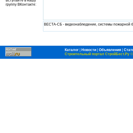
Вступайте в нашу
группу ВКонтакте:
ВЕСТА-СБ - видеонаблюдение, системы пожарной б
Каталог
|
Новости
|
Объявления
|
Стат
Строительный портал СтройБест.Ру
©