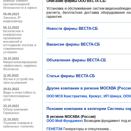
важный элемент
Описание фирмы ООО ВЕСТА-СБ:
противопожарной
безопасности в офисе
Установка и обслуживание систем видеонаблюден
расчета, бесплатная доставка оборудования на
05.06.2023
гарантия.
Заказать IP-
видеокамеру
05.12.2022
Новости фирмы ВЕСТА-СБ
Безопасное и
комфортное
проживание
москвичей в
Вакансии фирмы ВЕСТА-СБ
коттеджном посёлке в
современных
условиях.
19.10.2022
Объявления фирмы ВЕСТА-СБ
Микротоннелирование:
эффективно, надёжно,
безопасно
11.05.2022
Статьи фирмы ВЕСТА-СБ
Жучки и устройства
прослушивания
Другие компании в регионе МОСКВА (Росси
20.01.2022
Виды и огнестойкость
противопожарных
ООО МСК Констрактика
,
Кромус
,
ИП Шинуа
,
ООО
штор
23.10.2021
Похожие компании в категории Системы охр
Обзор компании
Гермоизол
В регионе МОСКВА (Россия)
11.10.2021
ООО Мой Фундамент
Возводим фундамент под ключ
Тушение пожаров в
кабельных тоннелях
ГЕНЕТЭК
Генераторы и спецтехника...