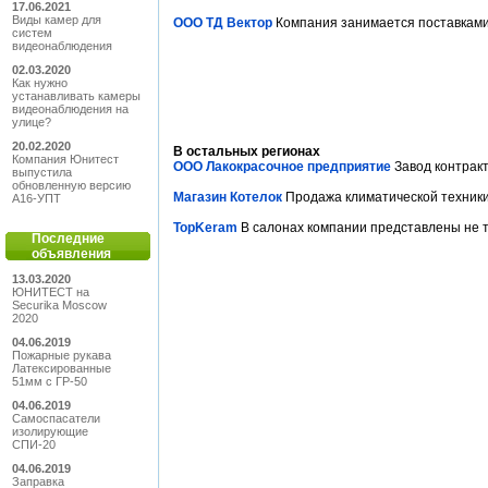
17.06.2021
Виды камер для
ООО ТД Вектор
Компания занимается поставками 
систем
видеонаблюдения
02.03.2020
Как нужно
устанавливать камеры
видеонаблюдения на
улице?
20.02.2020
В остальных регионах
Компания Юнитест
ООО Лакокрасочное предприятие
Завод контракт
выпустила
обновленную версию
Магазин Котелок
Продажа климатической техники.
А16-УПТ
TopKeram
В салонах компании представлены не то
Последние
объявления
13.03.2020
ЮНИТЕСТ на
Securika Moscow
2020
04.06.2019
Пожарные рукава
Латексированные
51мм с ГР-50
04.06.2019
Самоспасатели
изолирующие
СПИ-20
04.06.2019
Заправка