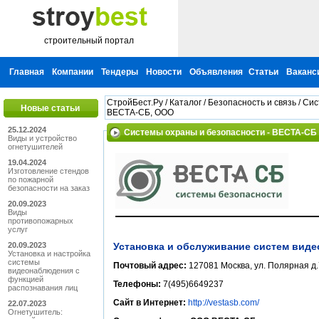
строительный портал
Главная
Компании
Тендеры
Новости
Объявления
Статьи
Ваканс
СтройБест.Ру
/
Каталог
/
Безопасность и связь
/
Сис
Новые статьи
ВЕСТА-СБ, ООО
25.12.2024
Системы охраны и безопасности - ВЕСТА-СБ
Виды и устройство
огнетушителей
19.04.2024
Изготовление стендов
по пожарной
безопасности на заказ
20.09.2023
Виды
противопожарных
услуг
20.09.2023
Установка и обслуживание систем виде
Установка и настройка
системы
Почтовый адрес:
127081 Москва, ул. Полярная д.
видеонаблюдения с
функцией
Телефоны:
7(495)6649237
распознавания лиц
Сайт в Интернет:
http://vestasb.com/
22.07.2023
Огнетушитель: