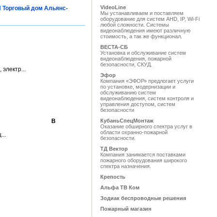
VideoLine
 Торговый дом Альянс-
Мы устанавливаем и поставляем
оборудование для систем AHD, IP, Wi-Fi
любой сложности. Системы
видеонаблюдения имеют различную
стоимость, а так же функционал.
ВЕСТА-СБ
Установка и обслуживание систем
видеонаблюдения, пожарной
безопасности, СКУД.
электр...
Эфор
Компания «ЭФОР» предлогает услуги
по установке, модернизации и
обслуживанию систем
видеонаблюдения, систем контроля и
управления доступом, систем
безопасности
В
КубаньСпецМонтаж
Оказание обширного спектра услуг в
области охранно-пожарной
..
безопасности.
ТД Вектор
Компания занимается поставками
пожарного оборудования широкого
спектра назначения.
Крепость
Альфа ТВ Ком
Зодиак беспроводные решения
Пожарный магазин