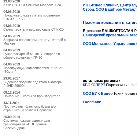
13.03.2020
ЮНИТЕСТ на Securika Moscow 2020
ИП Бизнес Клининг
,
Центр гр
Строй
,
ООО БашПромМеталл
04.06.2019
Пожарные рукава Латексированные
51мм с ГР-50
Похожие компании в катег
04.06.2019
Самоспасатели изолирующие СПИ-20
В регионе БАШКОРТОСТАН Р
Башкирский кровельный зав
04.06.2019
Заправка порошковых огнетушителей в
Москве
ООО Монтажное Управление
04.06.2019
Рукав пожарный 51 мм Универсал в
сборе с головками ГР-50
04.06.2019
Изолирующий самоспасатель "Шанс"
(30мин.)
23.01.2017
остальных регионах
Видеонаблюдение под ключ 4 камеры
КБЭКСПЕРТ
Парковочные сист
FullHD 29900р.
08.12.2014
ООО БИК-Видео
Технические с
Пожарные шкафы от производителя
Fachmann
...
13.11.2014
Пост охраны, блокпост, будка для
охранника на заказ в Саратове
25.09.2014
Системы пожаротушения для
транспорта от «НПГ Гранит-
Саламандра»