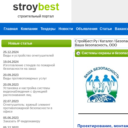
строительный портал
Главная
Компании
Тендеры
Новости
Объявления
Статьи
Ваканс
СтройБест.Ру
/
Каталог
/
Безопас
Новые статьи
Ваша безопасность, ООО
25.12.2024
Системы охраны и безопас
Виды и устройство огнетушителей
19.04.2024
Изготовление стендов по пожарной
безопасности на заказ
20.09.2023
Виды противопожарных услуг
20.09.2023
Установка и настройка системы
видеонаблюдения с функцией
распознавания лиц
22.07.2023
Огнетушитель: важный элемент
противопожарной безопасности в
офисе
05.06.2023
Заказать IP-видеокамеру
Проектирование, монтаж
05.12.2022