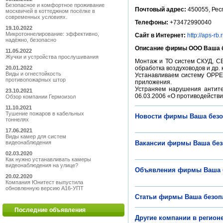
Безопасное и комфортное проживание
Почтовый адрес:
450055, Рес
москвичей в коттеджном посёлке в
современных условиях.
Телефоны:
+73472990040
19.10.2022
Микротоннелирование: эффективно,
Сайт в Интернет:
http://aps-rb.r
надёжно, безопасно
Описание фирмы ООО Ваша б
11.05.2022
Жучки и устройства прослушивания
Монтаж и ТО систем СКУД, С
20.01.2022
обработка воздуховодов и др. 
Виды и огнестойкость
Устанавливаем систему OPPE
противопожарных штор
приложения.
Устраняем нарушения антите
23.10.2021
06.03.2006 «О противодейств
Обзор компании Гермоизол
11.10.2021
Тушение пожаров в кабельных
Новости фирмы Ваша безо
тоннелях
17.06.2021
Виды камер для систем
видеонаблюдения
Вакансии фирмы Ваша без
02.03.2020
Как нужно устанавливать камеры
видеонаблюдения на улице?
Объявления фирмы Ваша 
20.02.2020
Компания Юнитест выпустила
обновленную версию А16-УПТ
Статьи фирмы Ваша безоп
Последние объявления
Другие компании в регио