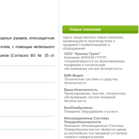
Новые компании
Здесь представлены новые компании,
арных рукавов, огнезащитная
занимающиеся производством и
продажей стройматериалов и
телям, с помощью мобильного
оборудования:
ООО "Аркона Групп"
ганов (Согласно ФЗ № 35 от
Компания АРКОНА ГРУПП
специализируется на проектировании,
внедрении и техническом
обслуживании систем безопасности.
БИК-Видео
Технические системы и средства
безопасности
Ваша безопасность
Проектирование, монтаж, техническое
обслуживание систем пожарной
безопасности
БелПожАрсенал.
Пожарное оборудование и услуги.
Инновационные Системы
Пожаробезопасности
Компания «Инновационные Системы
Пожаробезопасности» является одним
из крупнейших поставщиком установок
газового пожаротушения.