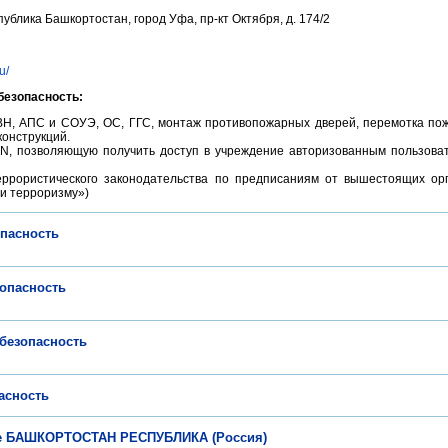
публика Башкортостан, город Уфа, пр-кт Октября, д. 174/2
u/
езопасность:
ВН, АПС и СОУЭ, ОС, ГГС, монтаж противопожарных дверей, перемотка пож
конструкций.
N, позволяющую получить доступ в учреждение авторизованным пользова
ррористического законодательства по предписаниям от вышестоящих ор
ии терроризму»)
пасность
опасность
безопасность
асность
не БАШКОРТОСТАН РЕСПУБЛИКА (Россия)