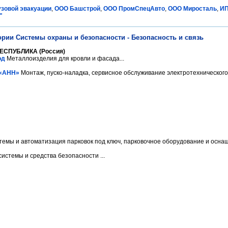
узовой эвакуации
,
ООО Башстрой
,
ООО ПромСпецАвто
,
ООО Миросталь
,
ИП
"
ории Системы охраны и безопасности - Безопасность и связь
ЕСПУБЛИКА (Россия)
од
Металлоизделия для кровли и фасада...
 «АНН»
Монтаж, пуско-наладка, сервисное обслуживание электротехнического, 
емы и автоматизация парковок под ключ, парковочное оборудование и оснащ.
истемы и средства безопасности ...