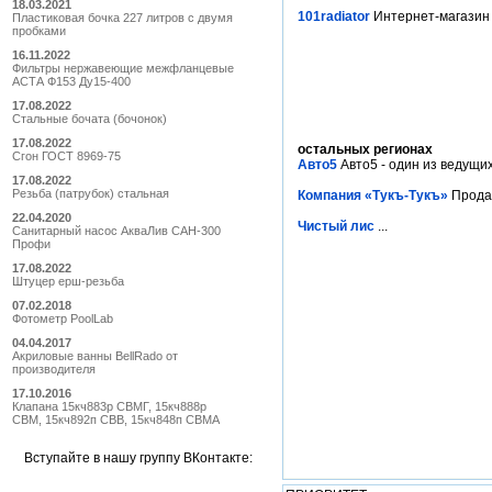
18.03.2021
101radiator
Интернет-магазин 
Пластиковая бочка 227 литров с двумя
пробками
16.11.2022
Фильтры нержавеющие межфланцевые
АСТА Ф153 Ду15-400
17.08.2022
Стальные бочата (бочонок)
17.08.2022
остальных регионах
Сгон ГОСТ 8969-75
Авто5
Авто5 - один из ведущих
17.08.2022
Резьба (патрубок) стальная
Компания «Тукъ-Тукъ»
Прода
22.04.2020
Чистый лис
...
Санитарный насос АкваЛив САН-300
Профи
17.08.2022
Штуцер ерш-резьба
07.02.2018
Фотометр PoolLab
04.04.2017
Акриловые ванны BellRado от
производителя
17.10.2016
Клапана 15кч883р СВМГ, 15кч888р
СВМ, 15кч892п СВВ, 15кч848п СВМА
Вступайте в нашу группу ВКонтакте: