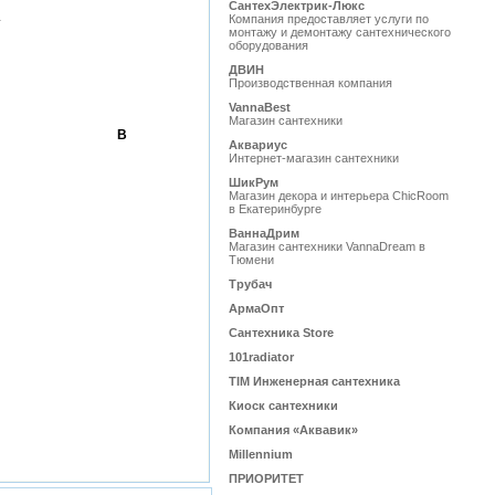
СантехЭлектрик-Люкс
.
Компания предоставляет услуги по
монтажу и демонтажу сантехнического
оборудования
ДВИН
Производственная компания
VannaBest
Магазин сантехники
В
Аквариус
Интернет-магазин сантехники
ШикРум
Магазин декора и интерьера ChicRoom
в Екатеринбурге
ВаннаДрим
Магазин сантехники VannaDream в
Тюмени
Трубач
АрмаОпт
Сантехника Store
101radiator
TIM Инженерная сантехника
Киоск сантехники
Компания «Аквавик»
Millennium
ПРИОРИТЕТ