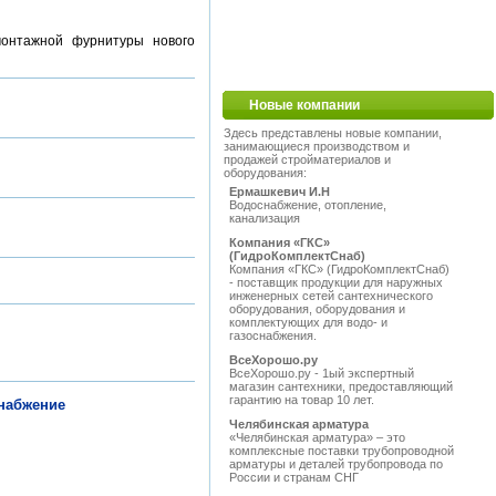
монтажной фурнитуры нового
Новые компании
Здесь представлены новые компании,
занимающиеся производством и
продажей стройматериалов и
оборудования:
Ермашкевич И.Н
Водоснабжение, отопление,
канализация
Компания «ГКС»
(ГидроКомплектСнаб)
Компания «ГКС» (ГидроКомплектСнаб)
- поставщик продукции для наружных
инженерных сетей сантехнического
оборудования, оборудования и
комплектующих для водо- и
газоснабжения.
ВсеХорошо.ру
ВсеХорошо.ру - 1ый экспертный
магазин сантехники, предоставляющий
гарантию на товар 10 лет.
снабжение
Челябинская арматура
«Челябинская арматура» – это
комплексные поставки трубопроводной
арматуры и деталей трубопровода по
России и странам СНГ