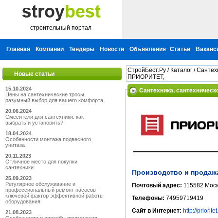
строительный портал
Главная
Компании
Тендеры
Новости
Объявления
Статьи
Ваканс
СтройБест.Ру
/
Каталог
/
Сантех
Новые статьи
ПРИОРИТЕТ,
15.10.2024
Сантехника, сантехническ
Цены на сантехнические тросы:
разумный выбор для вашего комфорта
20.06.2024
Смесители для сантехники: как
выбрать и установить?
18.04.2024
Особенности монтажа подвесного
унитаза
20.11.2023
Отличное место для покупки
сантехники
Производство и продаж
25.09.2023
Регулярное обслуживание и
Почтовый адрес:
115582 Моск
профессиональный ремонт насосов -
ключевой фактор эффективной работы
Телефоны:
74959719419
оборудования
Сайт в Интернет:
http://priorite
21.08.2023