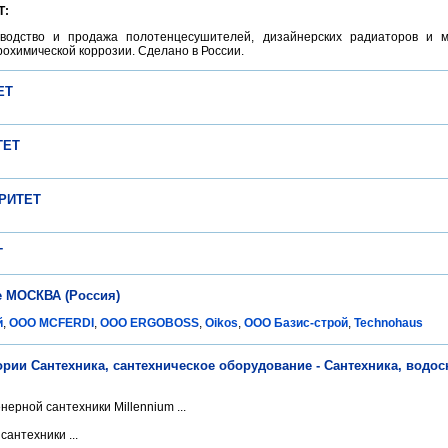
Т:
одство и продажа полотенцесушителей, дизайнерских радиаторов и 
рохимической коррозии. Сделано в России.
ЕТ
ТЕТ
РИТЕТ
Т
е МОСКВА (Россия)
й
,
ООО MCFERDI
,
ООО ERGOBOSS
,
Oikos
,
ООО Базис-строй
,
Technohaus
ории Сантехника, сантехническое оборудование - Сантехника, водо
ерной сантехники Millennium ...
сантехники ...