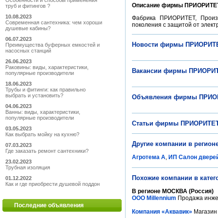
Особенности и способы применения
Описание фирмы ПРИОРИТЕ
труб и фитингов ?
10.08.2023
Фабрика ПРИОРИТЕТ, Произв
Современная сантехника: чем хороши
поколения с защитой от элект
душевые кабины?
06.07.2023
Новости фирмы ПРИОРИТ
Преимущества буферных емкостей и
насосных станций
26.06.2023
Раковины: виды, характеристики,
Вакансии фирмы ПРИОРИ
популярные производители
18.06.2023
Трубы и фитинги: как правильно
выбрать и установить?
Объявления фирмы ПРИО
04.06.2023
Ванны: виды, характеристики,
популярные производители
Статьи фирмы ПРИОРИТЕ
03.05.2023
Как выбрать мойку на кухню?
Другие компании в регион
07.03.2023
Где заказать ремонт сантехники?
Агротема А
,
ИП Салон двере
23.02.2023
Трубная изоляция
Похожие компании в катег
01.12.2022
Как и где приобрести душевой поддон
В регионе МОСКВА (Россия)
ООО Millennium
Продажа инжен
Последние объявления
Компания «Аквавик»
Магазин 