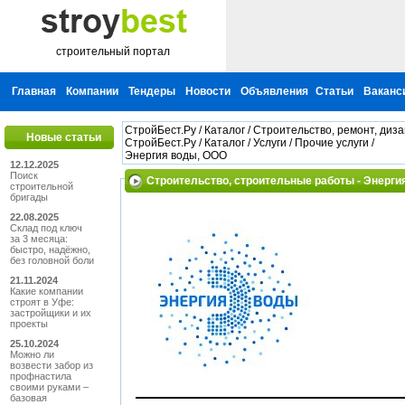
строительный портал
Главная
Компании
Тендеры
Новости
Объявления
Статьи
Ваканс
СтройБест.Ру
/
Каталог
/
Строительство, ремонт, диз
Новые статьи
СтройБест.Ру
/
Каталог
/
Услуги
/
Прочие услуги
/
Энергия воды, ООО
12.12.2025
Поиск
Строительство, строительные работы - Энерги
строительной
бригады
22.08.2025
Склад под ключ
за 3 месяца:
быстро, надёжно,
без головной боли
21.11.2024
Какие компании
строят в Уфе:
застройщики и их
проекты
25.10.2024
Можно ли
возвести забор из
профнастила
своими руками –
базовая