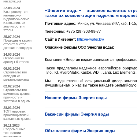
инструкция
22.08.2024
«Энергия воды» – высокое качество стро
Как проводятся
также их комплектация надежным европе
инженерно-
гидрологические
изыскания: их
Почтовый адрес:
Минск, ул. Аннаева 84/7, каб. 1-15
значимость и
этапы
Телефоны:
+375 (29) 303-99-77
25.07.2024
Сайт в Интернет:
http://e-water.by/
Подводные камни
строительства
Описание фирмы ООО Энергия воды:
детских площадок
14.03.2024
Особенности
Компания «Энергия воды» занимается профессионал
аренды бытовок
Также предлагаем надежное европейское оборудо
06.02.2024
Строительство
Tylo, IKI, HygroMatik, Kastor, WDT, Lang, Lux Element
складов из
металлокаркаса
Мы — единственный официальный дилер компании
лучшим ценам. У нас вы также найдете бельгийскую
02.02.2024
Строительство
каменных домов:
прочность и
Новости фирмы Энергия воды
эстетика в одном
28.01.2024
ТОП мировых
Вакансии фирмы Энергия воды
производителей
каркасных домов
16.11.2023
Современные
Объявления фирмы Энергия воды
технологии
возведения