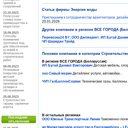
зданий и
сооружений.
Статьи фирмы Энергия воды
23.10.2023
Полусухая
Приглашаем к сотрудничеству архитекторов, дизай
стяжка пола -
20.01.2026
преимущества и
недостатки
Другие компании в регионе ВСЕ ГОРОДА (Бел
18.09.2023
Способы
Перевозка24 BY
,
ООО Дилмаркет
,
ИП Бугай Дании
понижения
ЧП Шаридан Трейд
грунтовых вод
для обеспечения
условий и
безопасности
Похожие компании в категории Строительство
строительных
работ
В регионе ВСЕ ГОРОДА (Белоруссия)
ИП Бугай Даниил Викторович
Детская мебель, спо
09.09.2023
Резиновые
покрытия для
ооо Сивый мерин
Детейлинг услуги, автомойка...
детских
площадок:
ЧУП ГазБаллонСервис
Технические газы, баллоны..
производство,
укладка и
обслуживание.
25.08.2023
Строительство
гаража: гаражные
ворота
В остальных регионах
Последние
ООО Южные Транспортные Линии
Таможенно-логис
объявления
ип Маркетинговое агентство в Екатеринбурге – L