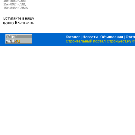
15кч888р СВМ,
15кч892п СВВ,
15кч848п СВМА
Вступайте в нашу
группу ВКонтакте:
Каталог
|
Новости
|
Объявления
|
Стат
Строительный портал СтройБест.Ру
©