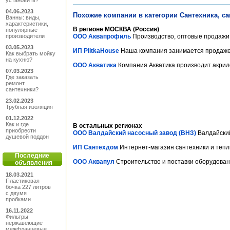
установить?
04.06.2023
Похожие компании в категории Сантехника, с
Ванны: виды,
характеристики,
В регионе МОСКВА (Россия)
популярные
производители
ООО Аквапрофиль
Производство, оптовые продажи 
03.05.2023
ИП PlitkaHouse
Наша компания занимается продажей 
Как выбрать мойку
на кухню?
ООО Акватика
Компания Акватика производит акрило
07.03.2023
Где заказать
ремонт
сантехники?
23.02.2023
Трубная изоляция
01.12.2022
Как и где
В остальных регионах
приобрести
ООО Валдайский насосный завод (ВНЗ)
Валдайский
душевой поддон
ИП Сантехдом
Интернет-магазин сантехники и теплы
Последние
ООО Аквапул
Строительство и поставки оборудовани
объявления
18.03.2021
Пластиковая
бочка 227 литров
с двумя
пробками
16.11.2022
Фильтры
нержавеющие
межфланцевые