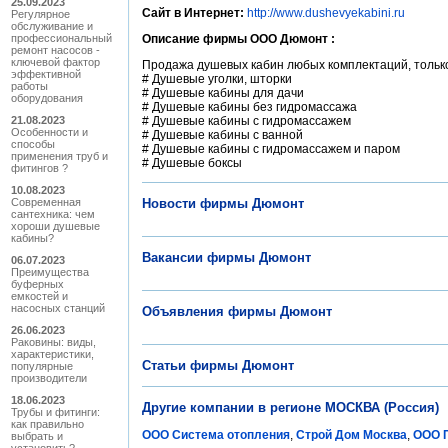
25.09.2023
Сайт в Интернет:
http://www.dushevyekabini.ru
Регулярное
обслуживание и
профессиональный
Описание фирмы ООО Дюмонт :
ремонт насосов -
ключевой фактор
Продажа душевых кабин любых комплектаций, только
эффективной
# Душевые уголки, шторки
работы
# Душевые кабины для дачи
оборудования
# Душевые кабины без гидромассажа
21.08.2023
# Душевые кабины с гидромассажем
Особенности и
# Душевые кабины с ванной
способы
# Душевые кабины с гидромассажем и паром
применения труб и
# Душевые боксы
фитингов ?
10.08.2023
Современная
Новости фирмы Дюмонт
сантехника: чем
хороши душевые
кабины?
Вакансии фирмы Дюмонт
06.07.2023
Преимущества
буферных
емкостей и
насосных станций
Объявления фирмы Дюмонт
26.06.2023
Раковины: виды,
характеристики,
Статьи фирмы Дюмонт
популярные
производители
18.06.2023
Другие компании в регионе МОСКВА (Россия)
Трубы и фитинги:
как правильно
ООО Система отопления
,
Строй Дом Москва
,
ООО 
выбрать и