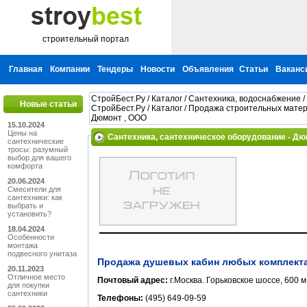
строительный портал
Главная
Компании
Тендеры
Новости
Объявления
Статьи
Ваканс
СтройБест.Ру
/
Каталог
/
Сантехника, водоснабжение
/
Новые статьи
СтройБест.Ру
/
Каталог
/
Продажа строительных мате
Дюмонт , ООО
15.10.2024
Цены на
Сантехника, сантехническое оборудование - Д
сантехнические
тросы: разумный
выбор для вашего
комфорта
20.06.2024
Смесители для
сантехники: как
выбрать и
установить?
18.04.2024
Особенности
монтажа
подвесного унитаза
Продажа душевых кабин любых комплектац
20.11.2023
Отличное место
Почтовый адрес:
г.Москва. Горьковское шоссе, 600 
для покупки
сантехники
Телефоны:
(495) 649-09-59