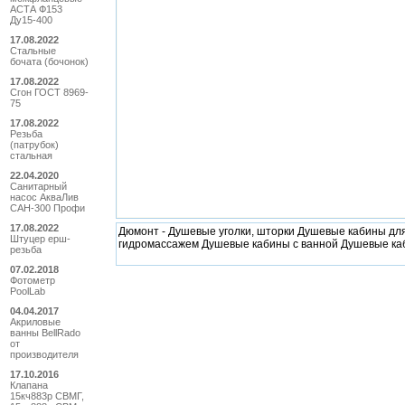
АСТА Ф153
Ду15-400
17.08.2022
Стальные
бочата (бочонок)
17.08.2022
Сгон ГОСТ 8969-
75
17.08.2022
Резьба
(патрубок)
стальная
22.04.2020
Санитарный
насос АкваЛив
САН-300 Профи
17.08.2022
Дюмонт - Душевые уголки, шторки Душевые кабины дл
Штуцер ерш-
гидромассажем Душевые кабины с ванной Душевые ка
резьба
07.02.2018
Фотометр
PoolLab
04.04.2017
Акриловые
ванны BellRado
от
производителя
17.10.2016
Клапана
15кч883р СВМГ,