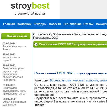
строительный портал
Главная
Компании
Тендеры
Новости
Объявления
Статьи
Ваканс
СтройБест.Ру
/
Объявления
/
Окна, двери, перегородк
Новые статьи
Промальянс, ООО
03.04.2024
Сетка тканая ГОСТ 3826 штукатурная оцинкова
Распашные ворота
Алютех
25.08.2023
Как построить
гараж?
10.02.2021
Откатные ворота:
виды, сфера
Сетка тканая ГОСТ 3826 штукатурная оцин
применения,
преимущества и
недостатки
Категория:
Ворота, автоматические, гаражные, шла
Сетка стальная тканая ГОСТ 3826 штукатурная, ф
21.01.2021
Шлагбаумы -
нержавеющая, а так-же сетка тканая ТУ 14-178-215-
функциональность,
рулонах и картах из светлой и оцинкованной пров
применение, цена
оцинкованная.
Осуществляется доставка авто и ж.д. транспорто
08.01.2020
информацию Вы можете получить у нас на сайте htt
Откатные ворота и
различные
485805