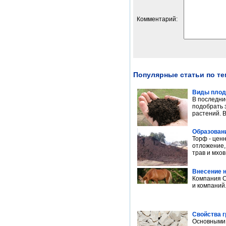
Комментарий:
Популярные статьи по т
Виды плод
В последни
подобрать 
растений. В
Образован
Торф - цен
отложение,
трав и мхов,
Внесение 
Компания С
и компаний
Свойства г
Основными 