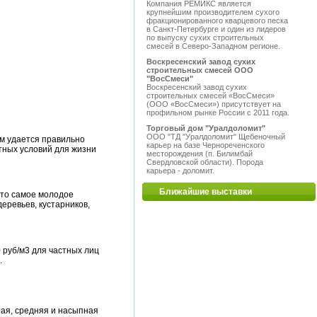
Компания РЕМИКС является
крупнейшим производителем сухого
фракционированного кварцевого песка
в Санкт-Петербурге и один из лидеров
по выпуску сухих строительных
смесей в Северо-Западном регионе.
Воскресенский завод сухих
строительных смесей ООО
"ВосСмеси"
Воскресенский завод сухих
строительных смесей «ВосСмеси»
(ООО «ВосСмеси») присутствует на
профильном рынке России с 2011 года.
Торговый дом "Уралдоломит"
ООО "ТД "Уралдоломит" Щебеночный
ем удается правильно
карьер на базе Чернореченского
тных условий для жизни
месторождения (п. Билимбай
Свердловской области). Порода
карьера - доломит.
Ближайшие выставки
это самое молодое
ревьев, кустарников,
 руб/м3 для частных лиц
.
ая, средняя и насыпная