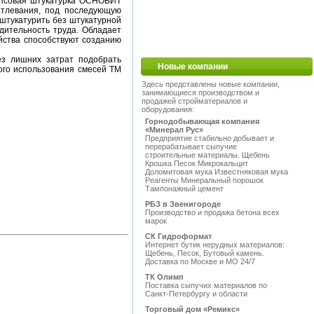
ипсовая штукатурка ОСНОВИТ
атлевания, под последующую
штукатурить без штукатурной
дительность труда. Обладает
ойства способствуют созданию
ез лишних затрат подобрать
Новые компании
ого использования смесей ТМ
Здесь представлены новые компании,
занимающиеся производством и
продажей стройматериалов и
оборудования:
Горнодобывающая компания
«Минерал Рус»
Предприятие стабильно добывает и
перерабатывает сыпучие
строительные материалы. Щебень
Крошка Песок Микрокальцит
Доломитовая мука Известняковая мука
Реагенты Минеральный порошок
Тампонажный цемент
РБЗ в Звенигороде
Производство и продажа бетона всех
марок
СК Гидроформат
Интернет бутик нерудных материалов:
Щебень, Песок, Бутовый камень.
Доставка по Москве и МО 24/7
ТК Олимп
Поставка сыпучих материалов по
Санкт-Петербургу и области
Торговый дом «Ремикс»