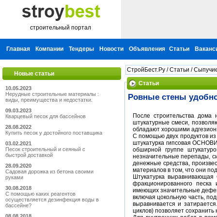
строительный портал
Главная
Компании
Тендеры
Новости
Объявления
Статьи
Ваканс
СтройБест.Ру
/
Статьи
/
Сыпучи
Новые статьи
Статьи
10.05.2023
Нерудные строительные материалы :
Ровные стены удобно
виды, преимущества и недостатки.
09.03.2023
После строительства дома 
Кварцевый песок для бассейнов
штукатурные смеси, позволя
28.08.2022
обладают хорошими адгезион
Купить песок у достойного поставщика
С помощью двух продуктов и
штукатурка гипсовая ОСНОВИТ
03.02.2021
Песок строительный и сеяный с
обширной группе штукатуро
быстрой доставкой
незначительные перепады, си
денежные средства, произвес
28.09.2020
материалов в том, что они под
Садовая дорожка из бетона своими
Штукатурка выравнивающая
руками
фракционированного песка 
30.08.2018
имеющих значительные дефект
С помощью каких реагентов
включая цокольную часть, под
осуществляется дезинфекция воды в
выравнивается и затирается
бассейне?
циклов) позволяет сохранить
08.08.2018