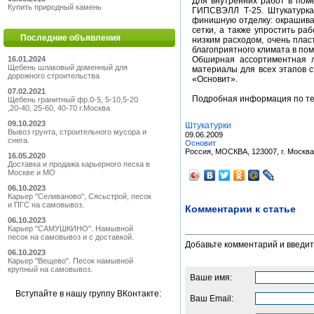
Для внутренних работ в пом
Купить природный камень
ГИПСВЭЛЛ Т-25. Штукатурка
финишную отделку: окрашиван
сетки, а также упростить ра
Последние объявления
низким расходом, очень плас
благоприятного климата в по
16.01.2024
Обширная ассортиментная л
Щебень шлаковый доменный для
материалы для всех этапов 
дорожного строительства
«Основит».
07.02.2021
Подробная информация по тел
Щебень гранитный фр.0-5, 5-10,5-20
,20-40, 25-60, 40-70 г.Москва
09.10.2023
Штукатурки
Вывоз грунта, строительного мусора и
09.06.2009
снега.
Основит
Россия, МОСКВА, 123007, г. Москва, 
16.05.2020
Доставка и продажа карьерного песка в
Москве и МО
06.10.2023
Карьер "Селиваново", Сясьстрой, песок
и ПГС на самовывоз.
Комментарии к статье
06.10.2023
Карьер "САМУШКИНО". Намывной
песок на самовывоз и с доставкой.
Добавьте комментарий и введи
06.10.2023
Карьер "Вещево". Песок намывной
крупный на самовывоз.
Ваше имя:
Вступайте в нашу группу ВКонтакте:
Ваш Email: