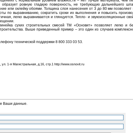
ещениях с нормальным уровнем влажности – нет лучше материала, чем г
 образует ровную гладкую поверхность, не требующую дальнейшего шп
ие или оклейку обоями. Толщина слоя нанесения от 3 до 80 мм позволяет 
боты по выравниванию, сократить сроки их выполнения и повысить произво
тичная, легко выравнивается и глянцуется. Тепло- и звукоизоляционные св
мещении.
инейка сухих строительных смесей ТМ «Основит» позволяет легко и б
строительства. Выше приведенный пример – это один из случаев комплексн
ефону технической поддержки 8 800 333 03 53.
ул. 1-я Магистральная, д.16, стр.1 http://www.osnovit.ru
те Ваши данные.