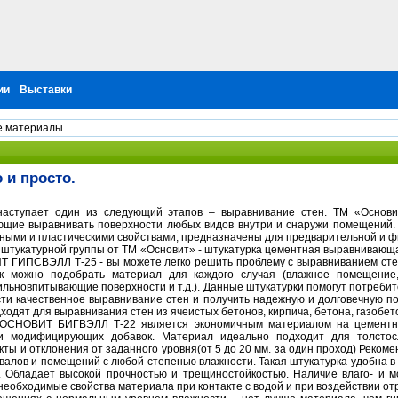
ии
Выставки
е материалы
 и просто.
наступает один из следующий этапов – выравнивание стен. ТМ «Основи
ющие выравнивать поверхности любых видов внутри и снаружи помещений. 
ными и пластическими свойствами, предназначены для предварительной и ф
з штукатурной группы от ТМ «Основит» - штукатурка цементная выравнива
 ГИПСВЭЛЛ Т-25 - вы можете легко решить проблему с выравниванием стен 
к можно подобрать материал для каждого случая (влажное помещение
льновпитывающие поверхности и т.д.). Данные штукатурки помогут потреби
ти качественное выравнивание стен и получить надежную и долговечную по
ходят для выравнивания стен из ячеистых бетонов, кирпича, бетона, газобето
 ОСНОВИТ БИГВЭЛЛ Т-22 является экономичным материалом на цементно
и модифицирующих добавок. Материал идеально подходит для толстос
ы и отклонения от заданного уровня(от 5 до 20 мм. за один проход) Рекоме
валов и помещений с любой степенью влажности. Такая штукатурка удобна в 
. Обладает высокой прочностью и трещиностойкостью. Наличие влаго- и м
 необходимые свойства материала при контакте с водой и при воздействии о