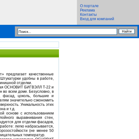
О портале
Реклама
Контакты
Вход для компаний
т» предлагает качественные
Штукатурки удобны в работе,
инишной отделки.
ющая ОСНОВИТ БИГВЭЛЛ Т-22 и
во всем доме. Безусловно, в
, фасад, цоколь, большие и
телям значительно сэкономить
верхность. Уникальность этих
на и т.д.
й основе с использованием
лойного выравнивания стен,
ндуется для отделки фасадов,
работе: легко набрасывается,
орозостойкости (не менее 50
трицательных температур.