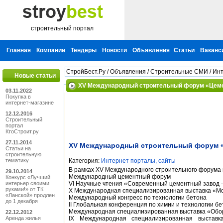
строительный портал
Главная
Компании
Тендеры
Новости
Объявления
Статьи
Ваканс
СтройБест.Ру
/
Объявления
/
Строительные СМИ
/
Инт
Новые статьи
XV Международный строительный форум «Цемен
03.11.2022
Покупка в
интернет-магазине
12.12.2016
Строительный
портал
КтоСтроит.ру
27.11.2014
XV Международный строительный форум «Ц
Статьи на
строительную
тематику
Категория:
Интернет порталы, сайты
В рамках XV Международного строительного форума 
29.10.2014
Международный цементный форум
Конкурс «Лучший
интерьер своими
VI Научные чтения «Современный цементный завод
руками!» от ТК
X Международная специализированная выставка «
«Ланской» продлен
Международный конгресс по технологии бетона
до 1 декабря
II Глобальная конференция по химии и технологии б
Международная специализированная выставка «Обо
22.12.2012
Аренда жилья
IX Международная специализированная выставк