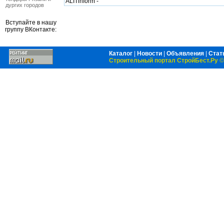
ALITinform -
дургих городов
Вступайте в нашу
группу ВКонтакте:
Каталог
|
Новости
|
Объявления
|
Стат
Строительный портал СтройБест.Ру
©