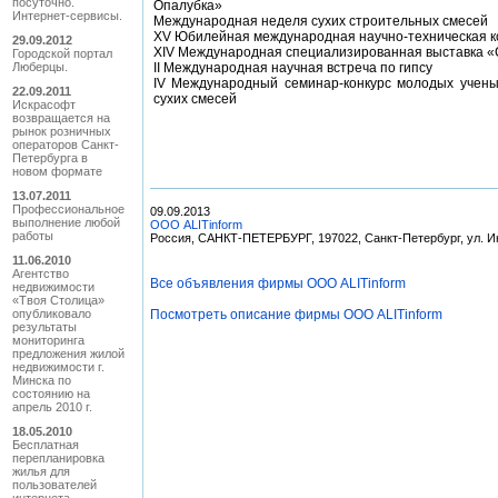
посуточно.
Опалубка»
Интернет-сервисы.
Международная неделя сухих строительных смесей
XV Юбилейная международная научно-техническая к
29.09.2012
XIV Международная специализированная выставка «С
Городской портал
Люберцы.
II Международная научная встреча по гипсу
IV Международный семинар-конкурс молодых учены
22.09.2011
сухих смесей
Искрасофт
возвращается на
рынок розничных
операторов Санкт-
Петербурга в
новом формате
13.07.2011
Профессиональное
09.09.2013
выполнение любой
ООО ALITinform
работы
Россия, САНКТ-ПЕТЕРБУРГ, 197022, Санкт-Петербург, ул. Ин
11.06.2010
Агентство
Все объявления фирмы ООО ALITinform
недвижимости
«Твоя Столица»
опубликовало
Посмотреть описание фирмы ООО ALITinform
результаты
мониторинга
предложения жилой
недвижимости г.
Минска по
состоянию на
апрель 2010 г.
18.05.2010
Бесплатная
перепланировка
жилья для
пользователей